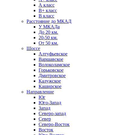
А класс
B+ класс
В класс
Расстояние до МКАД
У МКАДа
До 20 км.
20-50 км.
От 50 км.
Шоссе
Алтуфьевское
Варшавское
Волоколамское
Горьковское
Дмитровское
Калужское
Каширское
Направление
Юг
Юго-Запад
Запад
Северо-запад
Север
Северо-Восток
Восток