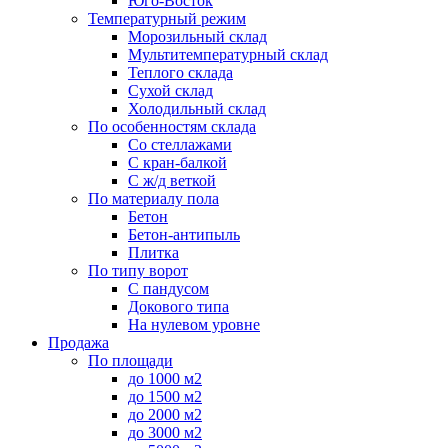
Юго-Восток
Температурный режим
Морозильный склад
Мультитемпературный склад
Теплого склада
Сухой склад
Холодильный склад
По особенностям склада
Со стеллажами
С кран-балкой
С ж/д веткой
По материалу пола
Бетон
Бетон-антипыль
Плитка
По типу ворот
С пандусом
Докового типа
На нулевом уровне
Продажа
По площади
до 1000 м2
до 1500 м2
до 2000 м2
до 3000 м2