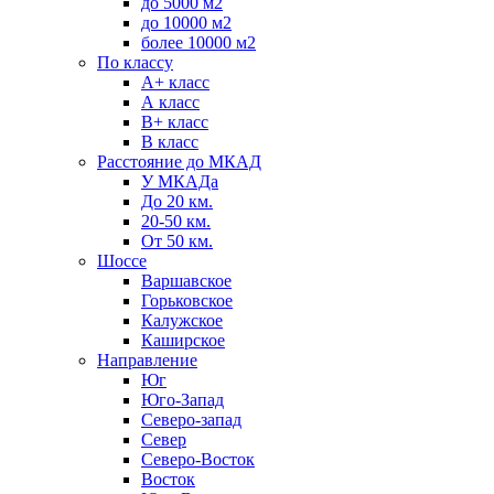
до 5000 м2
до 10000 м2
более 10000 м2
По классу
A+ класс
А класс
В+ класс
B класс
Расстояние до МКАД
У МКАДа
До 20 км.
20-50 км.
От 50 км.
Шоссе
Варшавское
Горьковское
Калужское
Каширское
Направление
Юг
Юго-Запад
Северо-запад
Север
Северо-Восток
Восток