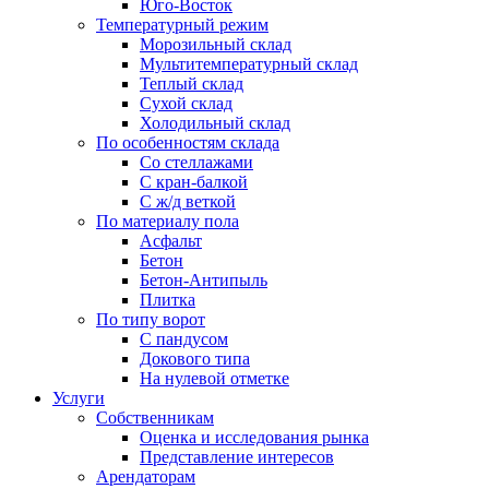
Юго-Восток
Температурный режим
Морозильный склад
Мультитемпературный склад
Теплый склад
Сухой склад
Холодильный склад
По особенностям склада
Со стеллажами
С кран-балкой
С ж/д веткой
По материалу пола
Асфальт
Бетон
Бетон-Антипыль
Плитка
По типу ворот
С пандусом
Докового типа
На нулевой отметке
Услуги
Собственникам
Оценка и исследования рынка
Представление интересов
Арендаторам