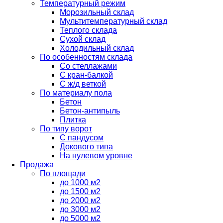
Температурный режим
Морозильный склад
Мультитемпературный склад
Теплого склада
Сухой склад
Холодильный склад
По особенностям склада
Со стеллажами
С кран-балкой
С ж/д веткой
По материалу пола
Бетон
Бетон-антипыль
Плитка
По типу ворот
С пандусом
Докового типа
На нулевом уровне
Продажа
По площади
до 1000 м2
до 1500 м2
до 2000 м2
до 3000 м2
до 5000 м2