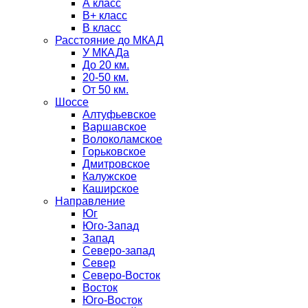
А класс
B+ класс
В класс
Расстояние до МКАД
У МКАДа
До 20 км.
20-50 км.
От 50 км.
Шоссе
Алтуфьевское
Варшавское
Волоколамское
Горьковское
Дмитровское
Калужское
Каширское
Направление
Юг
Юго-Запад
Запад
Северо-запад
Север
Северо-Восток
Восток
Юго-Восток