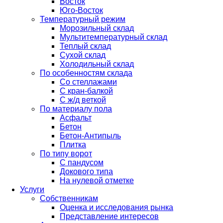
Восток
Юго-Восток
Температурный режим
Морозильный склад
Мультитемпературный склад
Теплый склад
Сухой склад
Холодильный склад
По особенностям склада
Со стеллажами
С кран-балкой
С ж/д веткой
По материалу пола
Асфальт
Бетон
Бетон-Антипыль
Плитка
По типу ворот
С пандусом
Докового типа
На нулевой отметке
Услуги
Собственникам
Оценка и исследования рынка
Представление интересов