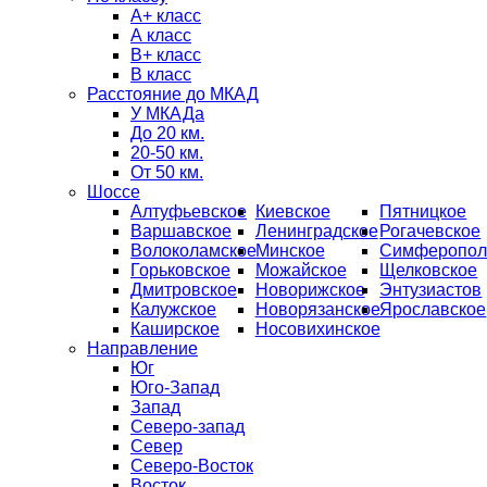
А+ класс
А класс
B+ класс
В класс
Расстояние до МКАД
У МКАДа
До 20 км.
20-50 км.
От 50 км.
Шоссе
Алтуфьевское
Киевское
Пятницкое
Варшавское
Ленинградское
Рогачевское
Волоколамское
Минское
Симферопол
Горьковское
Можайское
Щелковское
Дмитровское
Новорижское
Энтузиастов
Калужское
Новорязанское
Ярославское
Каширское
Носовихинское
Направление
Юг
Юго-Запад
Запад
Северо-запад
Север
Северо-Восток
Восток