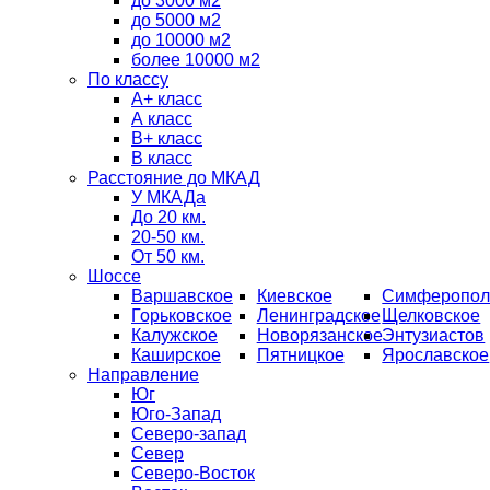
до 3000 м2
до 5000 м2
до 10000 м2
более 10000 м2
По классу
A+ класс
А класс
В+ класс
B класс
Расстояние до МКАД
У МКАДа
До 20 км.
20-50 км.
От 50 км.
Шоссе
Варшавское
Киевское
Симферопол
Горьковское
Ленинградское
Щелковское
Калужское
Новорязанское
Энтузиастов
Каширское
Пятницкое
Ярославское
Направление
Юг
Юго-Запад
Северо-запад
Север
Северо-Восток