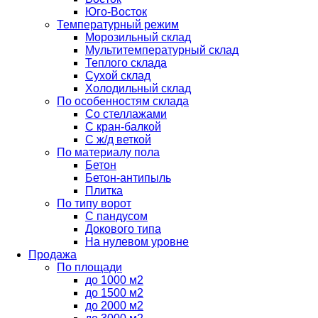
Юго-Восток
Температурный режим
Морозильный склад
Мультитемпературный склад
Теплого склада
Сухой склад
Холодильный склад
По особенностям склада
Со стеллажами
С кран-балкой
С ж/д веткой
По материалу пола
Бетон
Бетон-антипыль
Плитка
По типу ворот
С пандусом
Докового типа
На нулевом уровне
Продажа
По площади
до 1000 м2
до 1500 м2
до 2000 м2