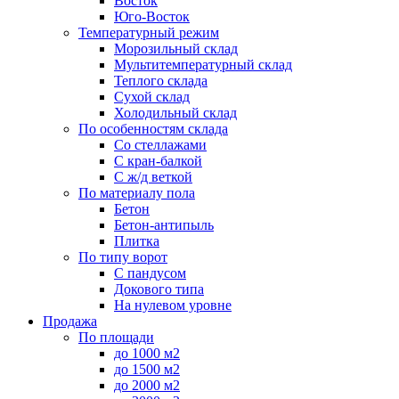
Восток
Юго-Восток
Температурный режим
Морозильный склад
Мультитемпературный склад
Теплого склада
Сухой склад
Холодильный склад
По особенностям склада
Со стеллажами
С кран-балкой
С ж/д веткой
По материалу пола
Бетон
Бетон-антипыль
Плитка
По типу ворот
С пандусом
Докового типа
На нулевом уровне
Продажа
По площади
до 1000 м2
до 1500 м2
до 2000 м2