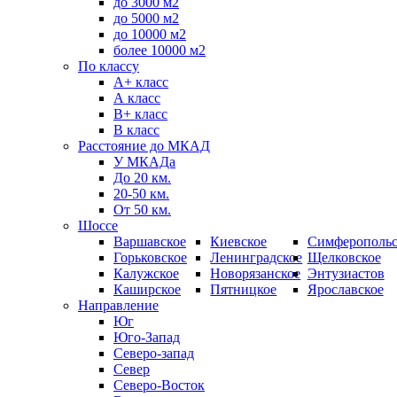
до 3000 м2
до 5000 м2
до 10000 м2
более 10000 м2
По классу
A+ класс
А класс
В+ класс
B класс
Расстояние до МКАД
У МКАДа
До 20 км.
20-50 км.
От 50 км.
Шоссе
Варшавское
Киевское
Симферопольс
Горьковское
Ленинградское
Щелковское
Калужское
Новорязанское
Энтузиастов
Каширское
Пятницкое
Ярославское
Направление
Юг
Юго-Запад
Северо-запад
Север
Северо-Восток