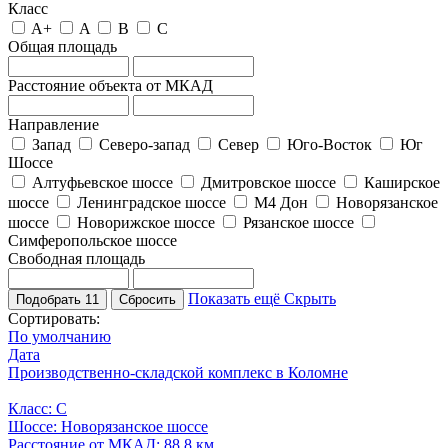
Класс
A+
A
B
C
Общая площадь
Расстояние объекта от МКАД
Направление
Запад
Северо-запад
Север
Юго-Восток
Юг
Шоссе
Алтуфьевское шоссе
Дмитровское шоссе
Каширское
шоссе
Ленинградское шоссе
М4 Дон
Новорязанское
шоссе
Новорижское шоссе
Рязанское шоссе
Симферопольское шоссе
Свободная площадь
Показать ещё
Скрыть
Подобрать
11
Сбросить
Сортировать:
По умолчанию
Дата
Производственно-складской комплекс в Коломне
Класс: C
Шоссе: Новорязанское шоссе
Расстояние от МКАД: 88.8 км.