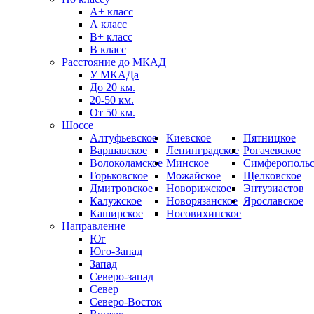
А+ класс
А класс
B+ класс
В класс
Расстояние до МКАД
У МКАДа
До 20 км.
20-50 км.
От 50 км.
Шоссе
Алтуфьевское
Киевское
Пятницкое
Варшавское
Ленинградское
Рогачевское
Волоколамское
Минское
Симферопольс
Горьковское
Можайское
Щелковское
Дмитровское
Новорижское
Энтузиастов
Калужское
Новорязанское
Ярославское
Каширское
Носовихинское
Направление
Юг
Юго-Запад
Запад
Северо-запад
Север
Северо-Восток