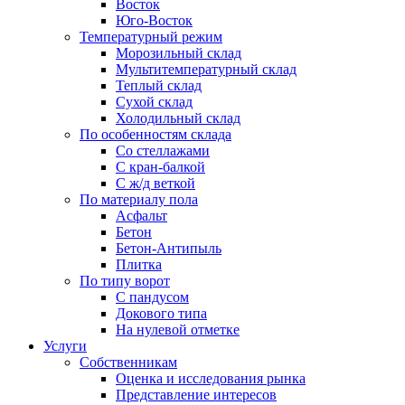
Восток
Юго-Восток
Температурный режим
Морозильный склад
Мультитемпературный склад
Теплый склад
Сухой склад
Холодильный склад
По особенностям склада
Со стеллажами
С кран-балкой
С ж/д веткой
По материалу пола
Асфальт
Бетон
Бетон-Антипыль
Плитка
По типу ворот
С пандусом
Докового типа
На нулевой отметке
Услуги
Собственникам
Оценка и исследования рынка
Представление интересов