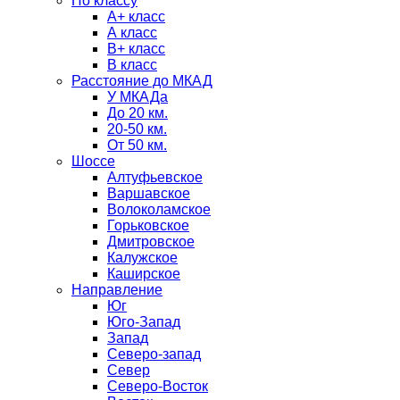
По классу
А+ класс
А класс
B+ класс
В класс
Расстояние до МКАД
У МКАДа
До 20 км.
20-50 км.
От 50 км.
Шоссе
Алтуфьевское
Варшавское
Волоколамское
Горьковское
Дмитровское
Калужское
Каширское
Направление
Юг
Юго-Запад
Запад
Северо-запад
Север
Северо-Восток