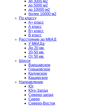
до 3000 м2
до 5000 м2
до 10000 м2
более 10000 м2
По классу
A+ класс
А класс
В+ класс
B класс
Расстояние до МКАД
У МКАДа
До 20 км.
20-50 км.
От 50 км.
Шоссе
Варшавское
Горьковское
Калужское
Каширское
Направление
Юг
Юго-Запад
Северо-запад
Север
Северо-Восток