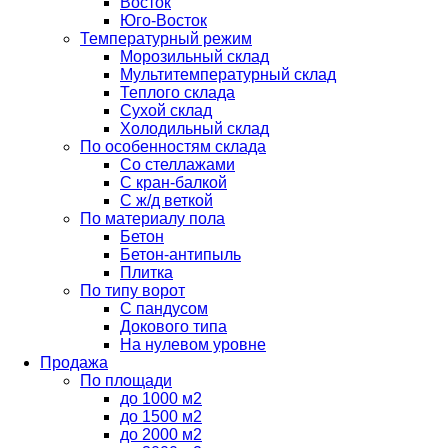
Восток
Юго-Восток
Температурный режим
Морозильный склад
Мультитемпературный склад
Теплого склада
Сухой склад
Холодильный склад
По особенностям склада
Со стеллажами
С кран-балкой
С ж/д веткой
По материалу пола
Бетон
Бетон-антипыль
Плитка
По типу ворот
С пандусом
Докового типа
На нулевом уровне
Продажа
По площади
до 1000 м2
до 1500 м2
до 2000 м2