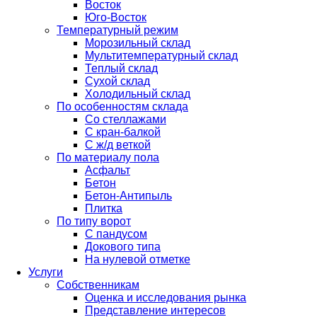
Восток
Юго-Восток
Температурный режим
Морозильный склад
Мультитемпературный склад
Теплый склад
Сухой склад
Холодильный склад
По особенностям склада
Со стеллажами
С кран-балкой
С ж/д веткой
По материалу пола
Асфальт
Бетон
Бетон-Антипыль
Плитка
По типу ворот
С пандусом
Докового типа
На нулевой отметке
Услуги
Собственникам
Оценка и исследования рынка
Представление интересов