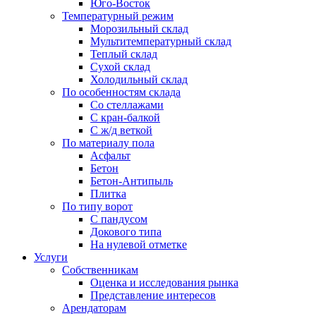
Юго-Восток
Температурный режим
Морозильный склад
Мультитемпературный склад
Теплый склад
Сухой склад
Холодильный склад
По особенностям склада
Со стеллажами
С кран-балкой
С ж/д веткой
По материалу пола
Асфальт
Бетон
Бетон-Антипыль
Плитка
По типу ворот
С пандусом
Докового типа
На нулевой отметке
Услуги
Собственникам
Оценка и исследования рынка
Представление интересов
Арендаторам