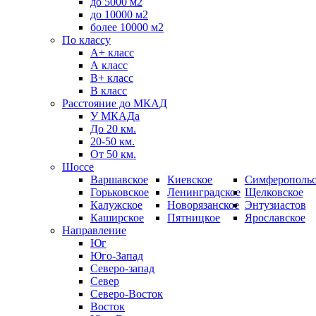
до 5000 м2
до 10000 м2
более 10000 м2
По классу
A+ класс
А класс
В+ класс
B класс
Расстояние до МКАД
У МКАДа
До 20 км.
20-50 км.
От 50 км.
Шоссе
Варшавское
Киевское
Симферопольс
Горьковское
Ленинградское
Щелковское
Калужское
Новорязанское
Энтузиастов
Каширское
Пятницкое
Ярославское
Направление
Юг
Юго-Запад
Северо-запад
Север
Северо-Восток
Восток