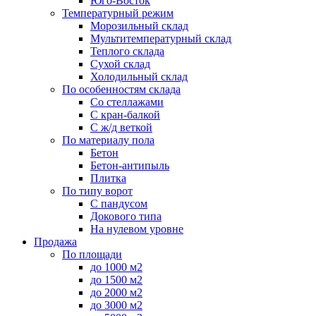
Юго-Восток
Температурный режим
Морозильный склад
Мультитемпературный склад
Теплого склада
Сухой склад
Холодильный склад
По особенностям склада
Со стеллажами
С кран-балкой
С ж/д веткой
По материалу пола
Бетон
Бетон-антипыль
Плитка
По типу ворот
С пандусом
Докового типа
На нулевом уровне
Продажа
По площади
до 1000 м2
до 1500 м2
до 2000 м2
до 3000 м2