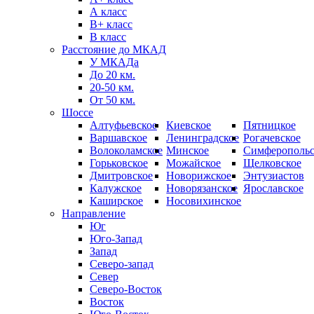
А класс
B+ класс
В класс
Расстояние до МКАД
У МКАДа
До 20 км.
20-50 км.
От 50 км.
Шоссе
Алтуфьевское
Киевское
Пятницкое
Варшавское
Ленинградское
Рогачевское
Волоколамское
Минское
Симферопольс
Горьковское
Можайское
Щелковское
Дмитровское
Новорижское
Энтузиастов
Калужское
Новорязанское
Ярославское
Каширское
Носовихинское
Направление
Юг
Юго-Запад
Запад
Северо-запад
Север
Северо-Восток
Восток