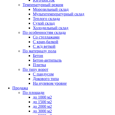
Юго-Восток
Температурный режим
Морозильный склад
Мультитемпературный склад
Теплого склада
Сухой склад
Холодильный склад
По особенностям склада
Со стеллажами
С кран-балкой
С ж/д веткой
По материалу пола
Бетон
Бетон-антипыль
Плитка
По типу ворот
С пандусом
Докового типа
На нулевом уровне
Продажа
По площади
до 1000 м2
до 1500 м2
до 2000 м2
до 3000 м2