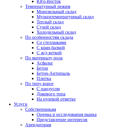
Юго-Восток
Температурный режим
Морозильный склад
Мультитемпературный склад
Теплый склад
Сухой склад
Холодильный склад
По особенностям склада
Со стеллажами
С кран-балкой
С ж/д веткой
По материалу пола
Асфальт
Бетон
Бетон-Антипыль
Плитка
По типу ворот
С пандусом
Докового типа
На нулевой отметке
Услуги
Собственникам
Оценка и исследования рынка
Представление интересов
Арендаторам