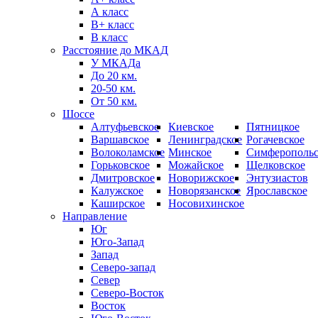
А класс
B+ класс
В класс
Расстояние до МКАД
У МКАДа
До 20 км.
20-50 км.
От 50 км.
Шоссе
Алтуфьевское
Киевское
Пятницкое
Варшавское
Ленинградское
Рогачевское
Волоколамское
Минское
Симферопольс
Горьковское
Можайское
Щелковское
Дмитровское
Новорижское
Энтузиастов
Калужское
Новорязанское
Ярославское
Каширское
Носовихинское
Направление
Юг
Юго-Запад
Запад
Северо-запад
Север
Северо-Восток
Восток