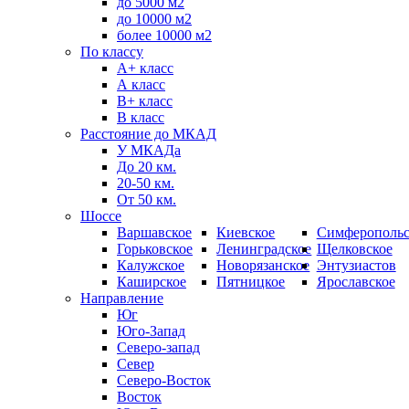
до 5000 м2
до 10000 м2
более 10000 м2
По классу
A+ класс
А класс
В+ класс
B класс
Расстояние до МКАД
У МКАДа
До 20 км.
20-50 км.
От 50 км.
Шоссе
Варшавское
Киевское
Симферопольс
Горьковское
Ленинградское
Щелковское
Калужское
Новорязанское
Энтузиастов
Каширское
Пятницкое
Ярославское
Направление
Юг
Юго-Запад
Северо-запад
Север
Северо-Восток
Восток