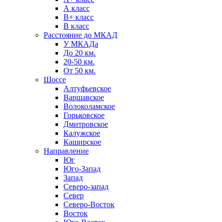
А класс
B+ класс
В класс
Расстояние до МКАД
У МКАДа
До 20 км.
20-50 км.
От 50 км.
Шоссе
Алтуфьевское
Варшавское
Волоколамское
Горьковское
Дмитровское
Калужское
Каширское
Направление
Юг
Юго-Запад
Запад
Северо-запад
Север
Северо-Восток
Восток