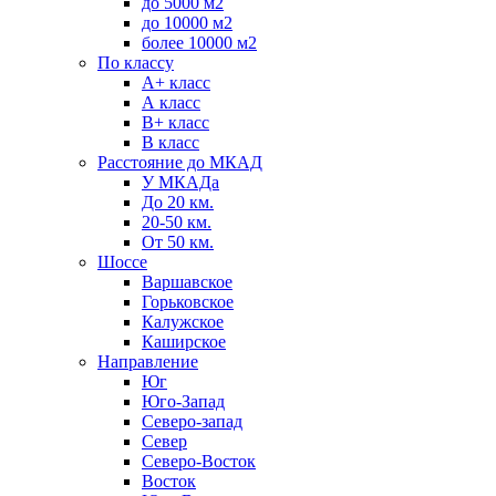
до 5000 м2
до 10000 м2
более 10000 м2
По классу
A+ класс
А класс
В+ класс
B класс
Расстояние до МКАД
У МКАДа
До 20 км.
20-50 км.
От 50 км.
Шоссе
Варшавское
Горьковское
Калужское
Каширское
Направление
Юг
Юго-Запад
Северо-запад
Север
Северо-Восток
Восток