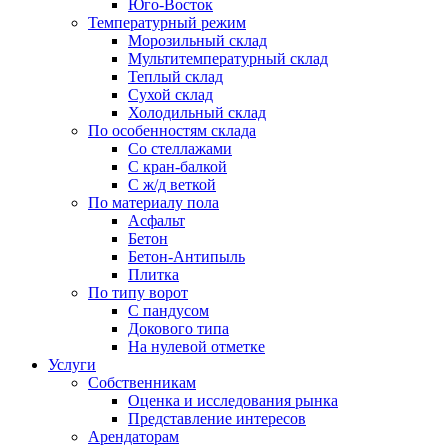
Юго-Восток
Температурный режим
Морозильный склад
Мультитемпературный склад
Теплый склад
Сухой склад
Холодильный склад
По особенностям склада
Со стеллажами
С кран-балкой
С ж/д веткой
По материалу пола
Асфальт
Бетон
Бетон-Антипыль
Плитка
По типу ворот
С пандусом
Докового типа
На нулевой отметке
Услуги
Собственникам
Оценка и исследования рынка
Представление интересов
Арендаторам