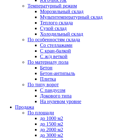
Юго-Восток
Температурный режим
Морозильный склад
Мультитемпературный склад
Теплого склада
Сухой склад
Холодильный склад
По особенностям склада
Со стеллажами
С кран-балкой
С ж/д веткой
По материалу пола
Бетон
Бетон-антипыль
Плитка
По типу ворот
С пандусом
Докового типа
На нулевом уровне
Продажа
По площади
до 1000 м2
до 1500 м2
до 2000 м2
до 3000 м2