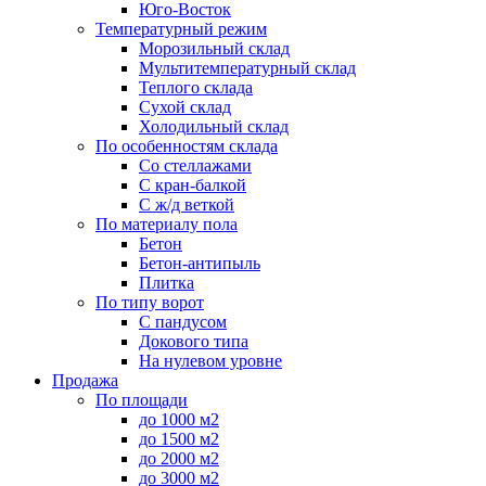
Юго-Восток
Температурный режим
Морозильный склад
Мультитемпературный склад
Теплого склада
Сухой склад
Холодильный склад
По особенностям склада
Со стеллажами
С кран-балкой
С ж/д веткой
По материалу пола
Бетон
Бетон-антипыль
Плитка
По типу ворот
С пандусом
Докового типа
На нулевом уровне
Продажа
По площади
до 1000 м2
до 1500 м2
до 2000 м2
до 3000 м2