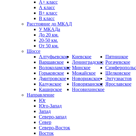
А+ класс
А класс
B+ класс
В класс
Расстояние до МКАД
У МКАДа
До 20 км.
20-50 км.
От 50 км.
Шоссе
Алтуфьевское
Киевское
Пятницкое
Варшавское
Ленинградское
Рогачевское
Волоколамское
Минское
Симферопольс
Горьковское
Можайское
Щелковское
Дмитровское
Новорижское
Энтузиастов
Калужское
Новорязанское
Ярославское
Каширское
Носовихинское
Направление
Юг
Юго-Запад
Запад
Северо-запад
Север
Северо-Восток
Восток