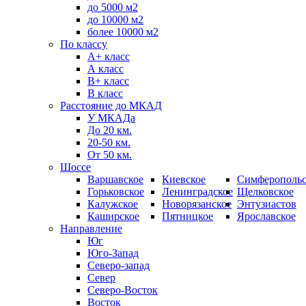
до 5000 м2
до 10000 м2
более 10000 м2
По классу
A+ класс
А класс
В+ класс
B класс
Расстояние до МКАД
У МКАДа
До 20 км.
20-50 км.
От 50 км.
Шоссе
Варшавское
Киевское
Симферопольс
Горьковское
Ленинградское
Щелковское
Калужское
Новорязанское
Энтузиастов
Каширское
Пятницкое
Ярославское
Направление
Юг
Юго-Запад
Северо-запад
Север
Северо-Восток
Восток