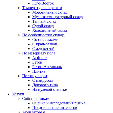
Юго-Восток
Температурный режим
Морозильный склад
Мультитемпературный склад
Теплый склад
Сухой склад
Холодильный склад
По особенностям склада
Со стеллажами
С кран-балкой
С ж/д веткой
По материалу пола
Асфальт
Бетон
Бетон-Антипыль
Плитка
По типу ворот
С пандусом
Докового типа
На нулевой отметке
Услуги
Собственникам
Оценка и исследования рынка
Представление интересов
Арендаторам