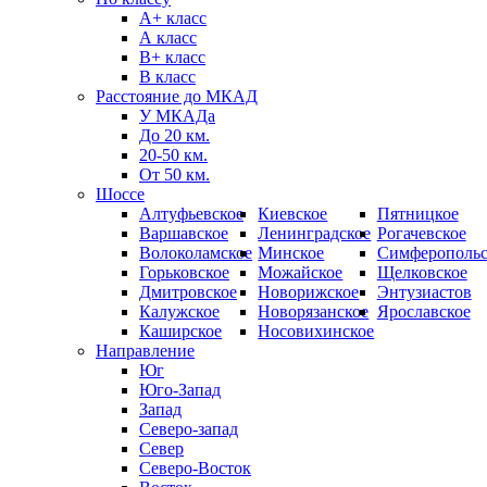
А+ класс
А класс
B+ класс
В класс
Расстояние до МКАД
У МКАДа
До 20 км.
20-50 км.
От 50 км.
Шоссе
Алтуфьевское
Киевское
Пятницкое
Варшавское
Ленинградское
Рогачевское
Волоколамское
Минское
Симферопольс
Горьковское
Можайское
Щелковское
Дмитровское
Новорижское
Энтузиастов
Калужское
Новорязанское
Ярославское
Каширское
Носовихинское
Направление
Юг
Юго-Запад
Запад
Северо-запад
Север
Северо-Восток