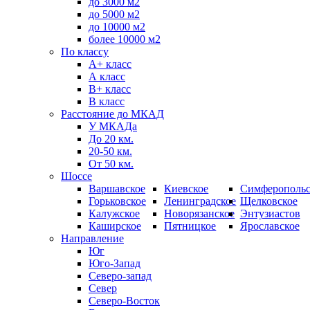
до 3000 м2
до 5000 м2
до 10000 м2
более 10000 м2
По классу
A+ класс
А класс
В+ класс
B класс
Расстояние до МКАД
У МКАДа
До 20 км.
20-50 км.
От 50 км.
Шоссе
Варшавское
Киевское
Симферопольс
Горьковское
Ленинградское
Щелковское
Калужское
Новорязанское
Энтузиастов
Каширское
Пятницкое
Ярославское
Направление
Юг
Юго-Запад
Северо-запад
Север
Северо-Восток