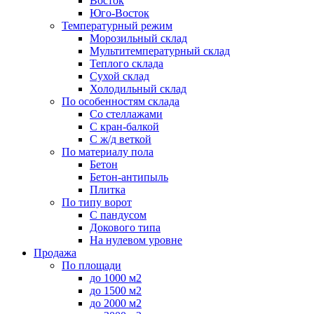
Восток
Юго-Восток
Температурный режим
Морозильный склад
Мультитемпературный склад
Теплого склада
Сухой склад
Холодильный склад
По особенностям склада
Со стеллажами
С кран-балкой
С ж/д веткой
По материалу пола
Бетон
Бетон-антипыль
Плитка
По типу ворот
С пандусом
Докового типа
На нулевом уровне
Продажа
По площади
до 1000 м2
до 1500 м2
до 2000 м2