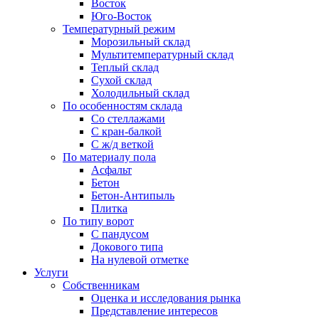
Восток
Юго-Восток
Температурный режим
Морозильный склад
Мультитемпературный склад
Теплый склад
Сухой склад
Холодильный склад
По особенностям склада
Со стеллажами
С кран-балкой
С ж/д веткой
По материалу пола
Асфальт
Бетон
Бетон-Антипыль
Плитка
По типу ворот
С пандусом
Докового типа
На нулевой отметке
Услуги
Собственникам
Оценка и исследования рынка
Представление интересов