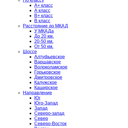
По классу
А+ класс
А класс
B+ класс
В класс
Расстояние до МКАД
У МКАДа
До 20 км.
20-50 км.
От 50 км.
Шоссе
Алтуфьевское
Варшавское
Волоколамское
Горьковское
Дмитровское
Калужское
Каширское
Направление
Юг
Юго-Запад
Запад
Северо-запад
Север
Северо-Восток