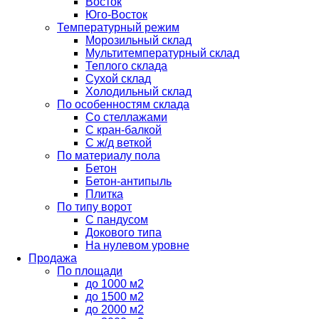
Восток
Юго-Восток
Температурный режим
Морозильный склад
Мультитемпературный склад
Теплого склада
Сухой склад
Холодильный склад
По особенностям склада
Со стеллажами
С кран-балкой
С ж/д веткой
По материалу пола
Бетон
Бетон-антипыль
Плитка
По типу ворот
С пандусом
Докового типа
На нулевом уровне
Продажа
По площади
до 1000 м2
до 1500 м2
до 2000 м2