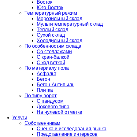
Восток
Юго-Восток
Температурный режим
Морозильный склад
Мультитемпературный склад
Теплый склад
Сухой склад
Холодильный склад
По особенностям склада
Со стеллажами
С кран-балкой
С ж/д веткой
По материалу пола
Асфальт
Бетон
Бетон-Антипыль
Плитка
По типу ворот
С пандусом
Докового типа
На нулевой отметке
Услуги
Собственникам
Оценка и исследования рынка
Представление интересов