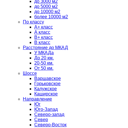
до 3000 м2
до 5000 м2
до 10000 м2
более 10000 м2
По классу
A+ класс
А класс
В+ класс
B класс
Расстояние до МКАД
У МКАДа
До 20 км.
20-50 км.
От 50 км.
Шоссе
Варшавское
Горьковское
Калужское
Каширское
Направление
Юг
Юго-Запад
Северо-запад
Север
Северо-Восток