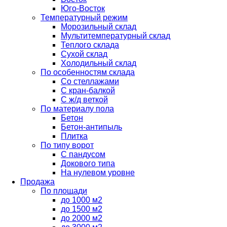
Юго-Восток
Температурный режим
Морозильный склад
Мультитемпературный склад
Теплого склада
Сухой склад
Холодильный склад
По особенностям склада
Со стеллажами
С кран-балкой
С ж/д веткой
По материалу пола
Бетон
Бетон-антипыль
Плитка
По типу ворот
С пандусом
Докового типа
На нулевом уровне
Продажа
По площади
до 1000 м2
до 1500 м2
до 2000 м2