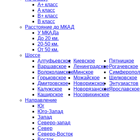
А+ класс
А класс
B+ класс
В класс
Расстояние до МКАД
У МКАДа
До 20 км.
20-50 км.
От 50 км.
Шоссе
Алтуфьевское
Киевское
Пятницкое
Варшавское
Ленинградское
Рогачевское
Волоколамское
Минское
Симферопол
Горьковское
Можайское
Щелковское
Дмитровское
Новорижское
Энтузиастов
Калужское
Новорязанское
Ярославское
Каширское
Носовихинское
Направление
Юг
Юго-Запад
Запад
Северо-запад
Север
Северо-Восток
Восток