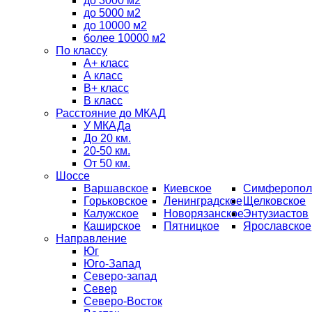
до 3000 м2
до 5000 м2
до 10000 м2
более 10000 м2
По классу
A+ класс
А класс
В+ класс
B класс
Расстояние до МКАД
У МКАДа
До 20 км.
20-50 км.
От 50 км.
Шоссе
Варшавское
Киевское
Симферопол
Горьковское
Ленинградское
Щелковское
Калужское
Новорязанское
Энтузиастов
Каширское
Пятницкое
Ярославское
Направление
Юг
Юго-Запад
Северо-запад
Север
Северо-Восток