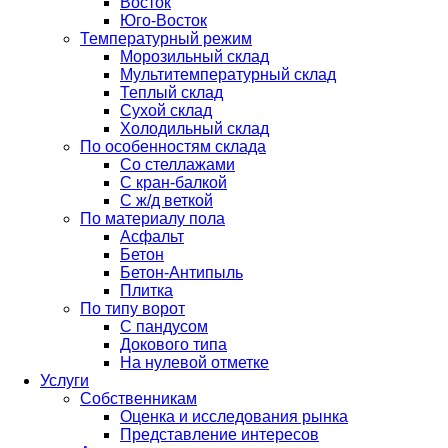
Восток
Юго-Восток
Температурный режим
Морозильный склад
Мультитемпературный склад
Теплый склад
Сухой склад
Холодильный склад
По особенностям склада
Со стеллажами
С кран-балкой
С ж/д веткой
По материалу пола
Асфальт
Бетон
Бетон-Антипыль
Плитка
По типу ворот
С пандусом
Докового типа
На нулевой отметке
Услуги
Собственникам
Оценка и исследования рынка
Представление интересов