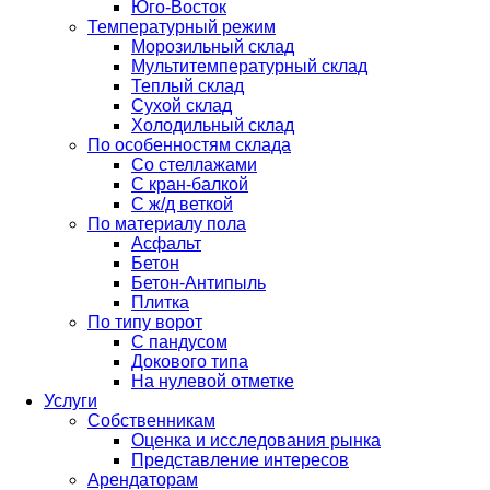
Юго-Восток
Температурный режим
Морозильный склад
Мультитемпературный склад
Теплый склад
Сухой склад
Холодильный склад
По особенностям склада
Со стеллажами
С кран-балкой
С ж/д веткой
По материалу пола
Асфальт
Бетон
Бетон-Антипыль
Плитка
По типу ворот
С пандусом
Докового типа
На нулевой отметке
Услуги
Собственникам
Оценка и исследования рынка
Представление интересов
Арендаторам