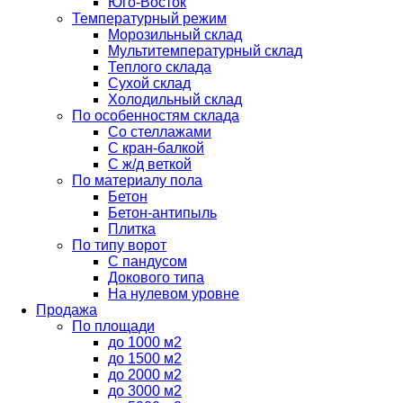
Юго-Восток
Температурный режим
Морозильный склад
Мультитемпературный склад
Теплого склада
Сухой склад
Холодильный склад
По особенностям склада
Со стеллажами
С кран-балкой
С ж/д веткой
По материалу пола
Бетон
Бетон-антипыль
Плитка
По типу ворот
С пандусом
Докового типа
На нулевом уровне
Продажа
По площади
до 1000 м2
до 1500 м2
до 2000 м2
до 3000 м2