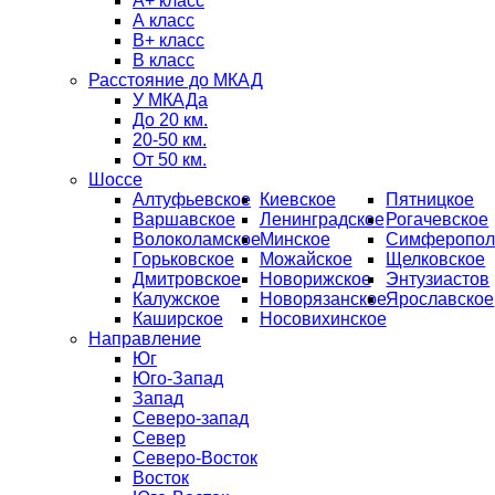
А+ класс
А класс
B+ класс
В класс
Расстояние до МКАД
У МКАДа
До 20 км.
20-50 км.
От 50 км.
Шоссе
Алтуфьевское
Киевское
Пятницкое
Варшавское
Ленинградское
Рогачевское
Волоколамское
Минское
Симферопол
Горьковское
Можайское
Щелковское
Дмитровское
Новорижское
Энтузиастов
Калужское
Новорязанское
Ярославское
Каширское
Носовихинское
Направление
Юг
Юго-Запад
Запад
Северо-запад
Север
Северо-Восток
Восток