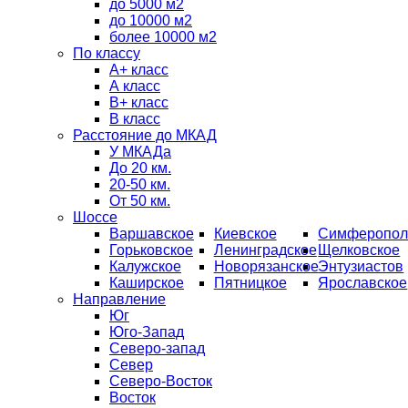
до 5000 м2
до 10000 м2
более 10000 м2
По классу
A+ класс
А класс
В+ класс
B класс
Расстояние до МКАД
У МКАДа
До 20 км.
20-50 км.
От 50 км.
Шоссе
Варшавское
Киевское
Симферопол
Горьковское
Ленинградское
Щелковское
Калужское
Новорязанское
Энтузиастов
Каширское
Пятницкое
Ярославское
Направление
Юг
Юго-Запад
Северо-запад
Север
Северо-Восток
Восток