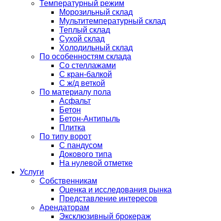
Температурный режим
Морозильный склад
Мультитемпературный склад
Теплый склад
Сухой склад
Холодильный склад
По особенностям склада
Со стеллажами
С кран-балкой
С ж/д веткой
По материалу пола
Асфальт
Бетон
Бетон-Антипыль
Плитка
По типу ворот
С пандусом
Докового типа
На нулевой отметке
Услуги
Собственникам
Оценка и исследования рынка
Представление интересов
Арендаторам
Эксклюзивный брокераж