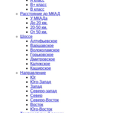
А класс
B+ класс
В класс
Расстояние до МКАД
У МКАДа
До 20 км.
20-50 км.
От 50 км.
Шоссе
Алтуфьевское
Варшавское
Волоколамское
Горьковское
Дмитровское
Калужское
Каширское
Направление
Юг
Юго-Запад
Запад
Северо-запад
Север
Северо-Восток
Восток
Юго-Восток