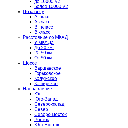
до 10000 м2
более 10000 м2
По классу
A+ класс
А класс
В+ класс
B класс
Расстояние до МКАД
У МКАДа
До 20 км.
20-50 км.
От 50 км.
Шоссе
Варшавское
Горьковское
Калужское
Каширское
Направление
Юг
Юго-Запад
Северо-запад
Север
Северо-Восток
Восток
Юго-Восток