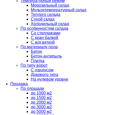
Температурный режим
Морозильный склад
Мультитемпературный склад
Теплого склада
Сухой склад
Холодильный склад
По особенностям склада
Со стеллажами
С кран-балкой
С ж/д веткой
По материалу пола
Бетон
Бетон-антипыль
Плитка
По типу ворот
С пандусом
Докового типа
На нулевом уровне
Продажа
По площади
до 1000 м2
до 1500 м2
до 2000 м2
до 3000 м2
до 5000 м2