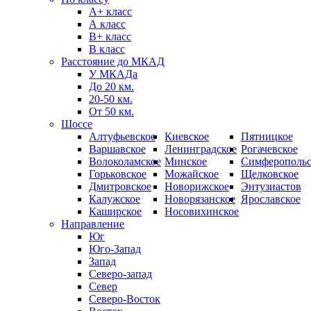
А+ класс
А класс
B+ класс
В класс
Расстояние до МКАД
У МКАДа
До 20 км.
20-50 км.
От 50 км.
Шоссе
Алтуфьевское
Киевское
Пятницкое
Варшавское
Ленинградское
Рогачевское
Волоколамское
Минское
Симферопольс
Горьковское
Можайское
Щелковское
Дмитровское
Новорижское
Энтузиастов
Калужское
Новорязанское
Ярославское
Каширское
Носовихинское
Направление
Юг
Юго-Запад
Запад
Северо-запад
Север
Северо-Восток