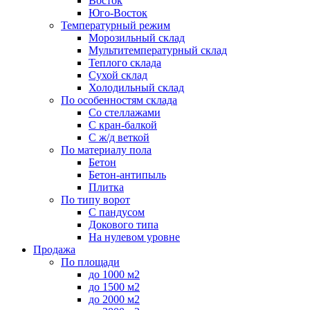
Восток
Юго-Восток
Температурный режим
Морозильный склад
Мультитемпературный склад
Теплого склада
Сухой склад
Холодильный склад
По особенностям склада
Со стеллажами
С кран-балкой
С ж/д веткой
По материалу пола
Бетон
Бетон-антипыль
Плитка
По типу ворот
С пандусом
Докового типа
На нулевом уровне
Продажа
По площади
до 1000 м2
до 1500 м2
до 2000 м2