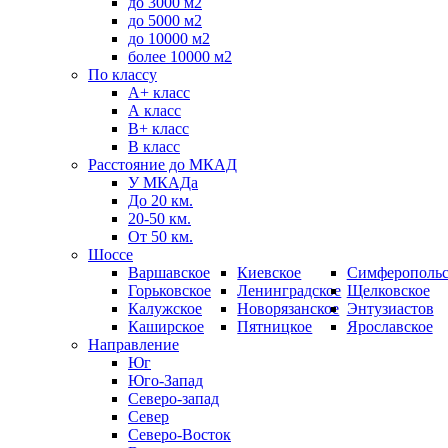
до 3000 м2
до 5000 м2
до 10000 м2
более 10000 м2
По классу
A+ класс
А класс
В+ класс
B класс
Расстояние до МКАД
У МКАДа
До 20 км.
20-50 км.
От 50 км.
Шоссе
Варшавское
Киевское
Симферопольс
Горьковское
Ленинградское
Щелковское
Калужское
Новорязанское
Энтузиастов
Каширское
Пятницкое
Ярославское
Направление
Юг
Юго-Запад
Северо-запад
Север
Северо-Восток