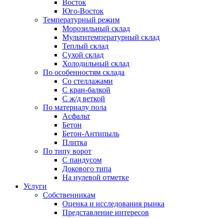
Восток
Юго-Восток
Температурный режим
Морозильный склад
Мультитемпературный склад
Теплый склад
Сухой склад
Холодильный склад
По особенностям склада
Со стеллажами
С кран-балкой
С ж/д веткой
По материалу пола
Асфальт
Бетон
Бетон-Антипыль
Плитка
По типу ворот
С пандусом
Докового типа
На нулевой отметке
Услуги
Собственникам
Оценка и исследования рынка
Представление интересов