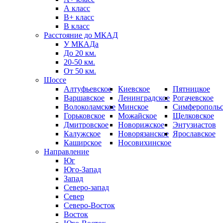
А класс
B+ класс
В класс
Расстояние до МКАД
У МКАДа
До 20 км.
20-50 км.
От 50 км.
Шоссе
Алтуфьевское
Киевское
Пятницкое
Варшавское
Ленинградское
Рогачевское
Волоколамское
Минское
Симферопольс
Горьковское
Можайское
Щелковское
Дмитровское
Новорижское
Энтузиастов
Калужское
Новорязанское
Ярославское
Каширское
Носовихинское
Направление
Юг
Юго-Запад
Запад
Северо-запад
Север
Северо-Восток
Восток