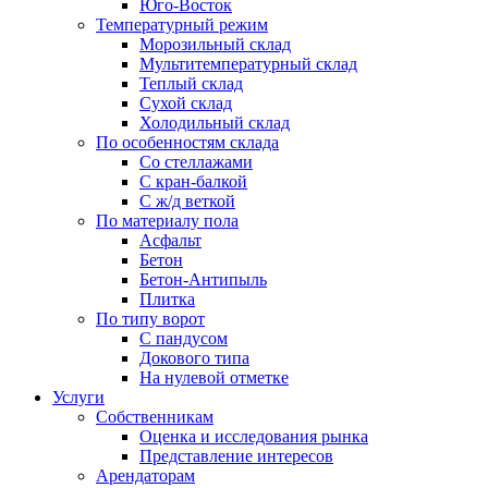
Юго-Восток
Температурный режим
Морозильный склад
Мультитемпературный склад
Теплый склад
Сухой склад
Холодильный склад
По особенностям склада
Со стеллажами
С кран-балкой
С ж/д веткой
По материалу пола
Асфальт
Бетон
Бетон-Антипыль
Плитка
По типу ворот
С пандусом
Докового типа
На нулевой отметке
Услуги
Собственникам
Оценка и исследования рынка
Представление интересов
Арендаторам