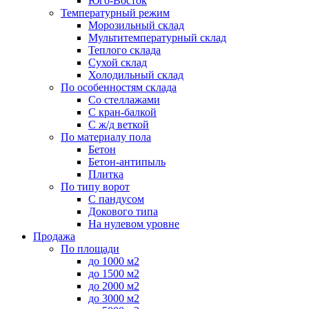
Юго-Восток
Температурный режим
Морозильный склад
Мультитемпературный склад
Теплого склада
Сухой склад
Холодильный склад
По особенностям склада
Со стеллажами
С кран-балкой
С ж/д веткой
По материалу пола
Бетон
Бетон-антипыль
Плитка
По типу ворот
С пандусом
Докового типа
На нулевом уровне
Продажа
По площади
до 1000 м2
до 1500 м2
до 2000 м2
до 3000 м2