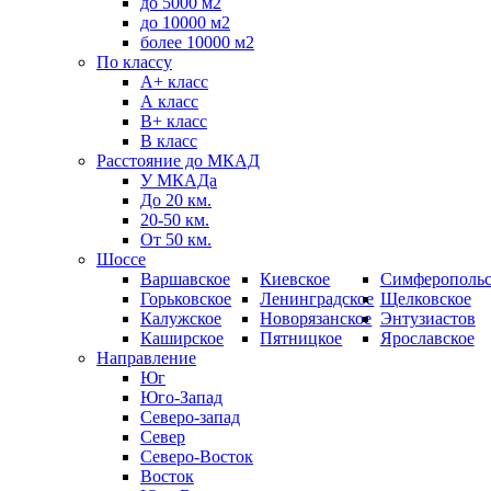
до 5000 м2
до 10000 м2
более 10000 м2
По классу
A+ класс
А класс
В+ класс
B класс
Расстояние до МКАД
У МКАДа
До 20 км.
20-50 км.
От 50 км.
Шоссе
Варшавское
Киевское
Симферопольс
Горьковское
Ленинградское
Щелковское
Калужское
Новорязанское
Энтузиастов
Каширское
Пятницкое
Ярославское
Направление
Юг
Юго-Запад
Северо-запад
Север
Северо-Восток
Восток