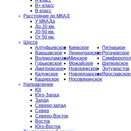
А класс
B+ класс
В класс
Расстояние до МКАД
У МКАДа
До 20 км.
20-50 км.
От 50 км.
Шоссе
Алтуфьевское
Киевское
Пятницкое
Варшавское
Ленинградское
Рогачевское
Волоколамское
Минское
Симферопол
Горьковское
Можайское
Щелковское
Дмитровское
Новорижское
Энтузиастов
Калужское
Новорязанское
Ярославское
Каширское
Носовихинское
Направление
Юг
Юго-Запад
Запад
Северо-запад
Север
Северо-Восток
Восток
Юго-Восток