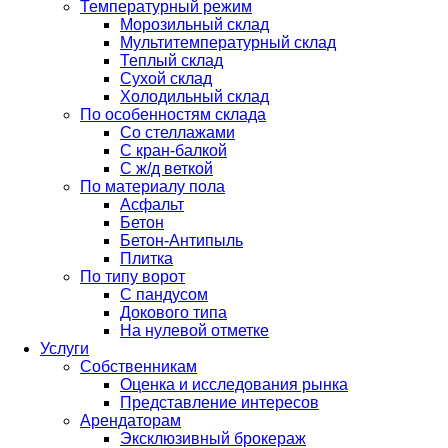
Температурный режим
Морозильный склад
Мультитемпературный склад
Теплый склад
Сухой склад
Холодильный склад
По особенностям склада
Со стеллажами
С кран-балкой
С ж/д веткой
По материалу пола
Асфальт
Бетон
Бетон-Антипыль
Плитка
По типу ворот
С пандусом
Докового типа
На нулевой отметке
Услуги
Собственникам
Оценка и исследования рынка
Представление интересов
Арендаторам
Эксклюзивный брокераж