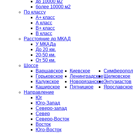
до 10000 м2
более 10000 м2
По классу
A+ класс
А класс
В+ класс
B класс
Расстояние до МКАД
У МКАДа
До 20 км.
20-50 км.
От 50 км.
Шоссе
Варшавское
Киевское
Симферопол
Горьковское
Ленинградское
Щелковское
Калужское
Новорязанское
Энтузиастов
Каширское
Пятницкое
Ярославское
Направление
Юг
Юго-Запад
Северо-запад
Север
Северо-Восток
Восток
Юго-Восток