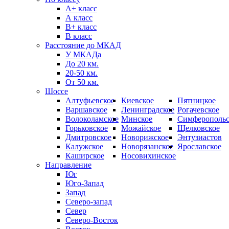
А+ класс
А класс
B+ класс
В класс
Расстояние до МКАД
У МКАДа
До 20 км.
20-50 км.
От 50 км.
Шоссе
Алтуфьевское
Киевское
Пятницкое
Варшавское
Ленинградское
Рогачевское
Волоколамское
Минское
Симферопольс
Горьковское
Можайское
Щелковское
Дмитровское
Новорижское
Энтузиастов
Калужское
Новорязанское
Ярославское
Каширское
Носовихинское
Направление
Юг
Юго-Запад
Запад
Северо-запад
Север
Северо-Восток