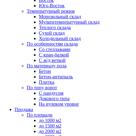
Восток
Юго-Восток
Температурный режим
Морозильный склад
Мультитемпературный склад
Теплого склада
Сухой склад
Холодильный склад
По особенностям склада
Со стеллажами
С кран-балкой
С ж/д веткой
По материалу пола
Бетон
Бетон-антипыль
Плитка
По типу ворот
С пандусом
Докового типа
На нулевом уровне
Продажа
По площади
до 1000 м2
до 1500 м2
до 2000 м2