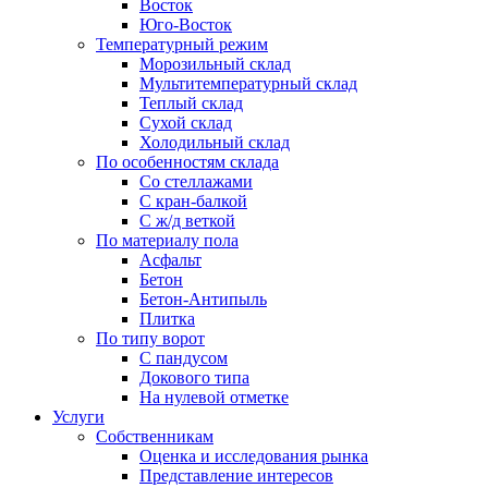
Восток
Юго-Восток
Температурный режим
Морозильный склад
Мультитемпературный склад
Теплый склад
Сухой склад
Холодильный склад
По особенностям склада
Со стеллажами
С кран-балкой
С ж/д веткой
По материалу пола
Асфальт
Бетон
Бетон-Антипыль
Плитка
По типу ворот
С пандусом
Докового типа
На нулевой отметке
Услуги
Собственникам
Оценка и исследования рынка
Представление интересов