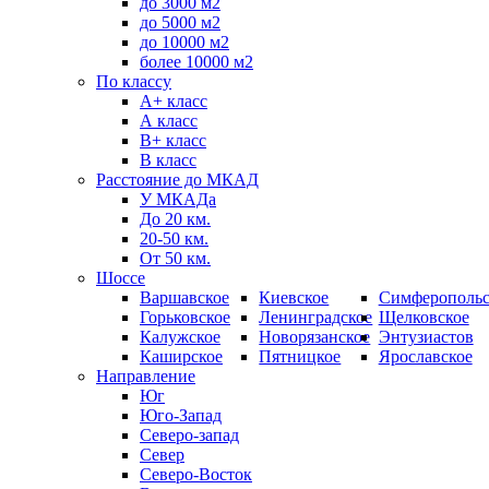
до 3000 м2
до 5000 м2
до 10000 м2
более 10000 м2
По классу
A+ класс
А класс
В+ класс
B класс
Расстояние до МКАД
У МКАДа
До 20 км.
20-50 км.
От 50 км.
Шоссе
Варшавское
Киевское
Симферопольс
Горьковское
Ленинградское
Щелковское
Калужское
Новорязанское
Энтузиастов
Каширское
Пятницкое
Ярославское
Направление
Юг
Юго-Запад
Северо-запад
Север
Северо-Восток