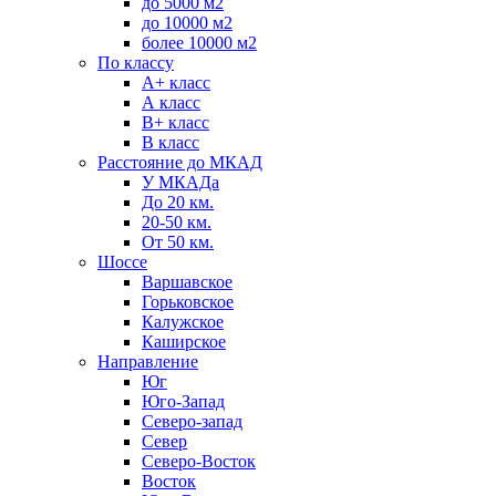
до 5000 м2
до 10000 м2
более 10000 м2
По классу
A+ класс
А класс
В+ класс
B класс
Расстояние до МКАД
У МКАДа
До 20 км.
20-50 км.
От 50 км.
Шоссе
Варшавское
Горьковское
Калужское
Каширское
Направление
Юг
Юго-Запад
Северо-запад
Север
Северо-Восток
Восток