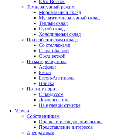
Юго-Восток
Температурный режим
Морозильный склад
Мультитемпературный склад
Теплый склад
Сухой склад
Холодильный склад
По особенностям склада
Со стеллажами
С кран-балкой
С ж/д веткой
По материалу пола
Асфальт
Бетон
Бетон-Антипыль
Плитка
По типу ворот
С пандусом
Докового типа
На нулевой отметке
Услуги
Собственникам
Оценка и исследования рынка
Представление интересов
Арендаторам