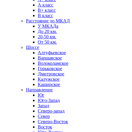
А класс
B+ класс
В класс
Расстояние до МКАД
У МКАДа
До 20 км.
20-50 км.
От 50 км.
Шоссе
Алтуфьевское
Варшавское
Волоколамское
Горьковское
Дмитровское
Калужское
Каширское
Направление
Юг
Юго-Запад
Запад
Северо-запад
Север
Северо-Восток
Восток