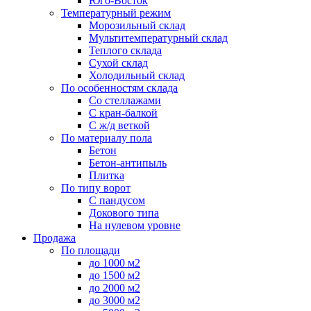
Юго-Восток
Температурный режим
Морозильный склад
Мультитемпературный склад
Теплого склада
Сухой склад
Холодильный склад
По особенностям склада
Со стеллажами
С кран-балкой
С ж/д веткой
По материалу пола
Бетон
Бетон-антипыль
Плитка
По типу ворот
С пандусом
Докового типа
На нулевом уровне
Продажа
По площади
до 1000 м2
до 1500 м2
до 2000 м2
до 3000 м2