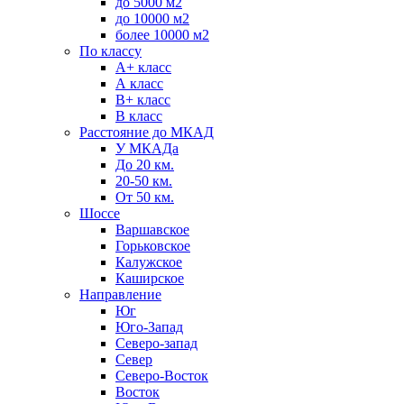
до 5000 м2
до 10000 м2
более 10000 м2
По классу
A+ класс
А класс
В+ класс
B класс
Расстояние до МКАД
У МКАДа
До 20 км.
20-50 км.
От 50 км.
Шоссе
Варшавское
Горьковское
Калужское
Каширское
Направление
Юг
Юго-Запад
Северо-запад
Север
Северо-Восток
Восток