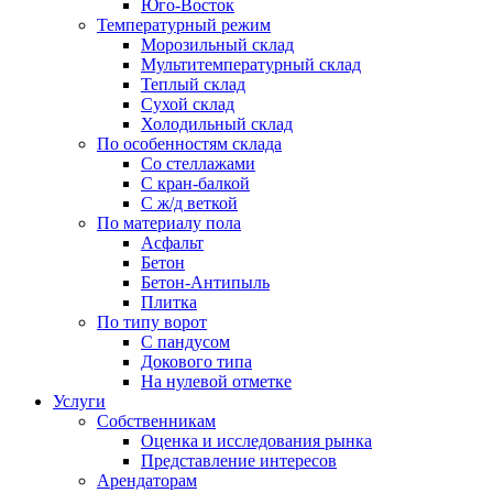
Юго-Восток
Температурный режим
Морозильный склад
Мультитемпературный склад
Теплый склад
Сухой склад
Холодильный склад
По особенностям склада
Со стеллажами
С кран-балкой
С ж/д веткой
По материалу пола
Асфальт
Бетон
Бетон-Антипыль
Плитка
По типу ворот
С пандусом
Докового типа
На нулевой отметке
Услуги
Собственникам
Оценка и исследования рынка
Представление интересов
Арендаторам