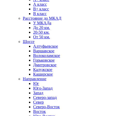
А класс
B+ класс
В класс
Расстояние до МКАД
У МКАДа
До 20 км.
20-50 км.
От 50 км.
Шоссе
Алтуфьевское
Варшавское
Волоколамское
Горьковское
Дмитровское
Калужское
Каширское
Направление
Юг
Юго-Запад
Запад
Северо-запад
Север
Северо-Восток
Восток