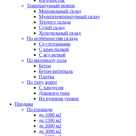
Юго-Восток
Температурный режим
Морозильный склад
Мультитемпературный склад
Теплого склада
Сухой склад
Холодильный склад
По особенностям склада
Со стеллажами
С кран-балкой
С ж/д веткой
По материалу пола
Бетон
Бетон-антипыль
Плитка
По типу ворот
С пандусом
Докового типа
На нулевом уровне
Продажа
По площади
до 1000 м2
до 1500 м2
до 2000 м2
до 3000 м2