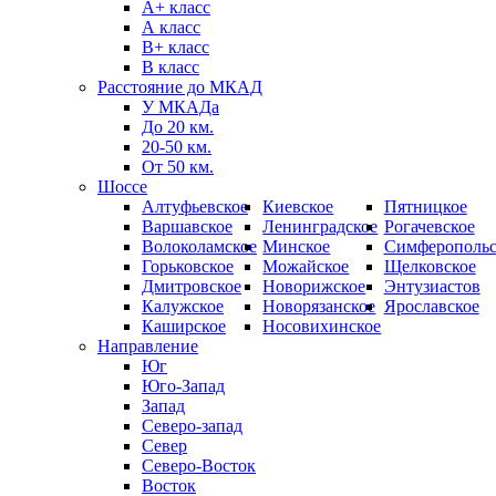
А+ класс
А класс
B+ класс
В класс
Расстояние до МКАД
У МКАДа
До 20 км.
20-50 км.
От 50 км.
Шоссе
Алтуфьевское
Киевское
Пятницкое
Варшавское
Ленинградское
Рогачевское
Волоколамское
Минское
Симферопольс
Горьковское
Можайское
Щелковское
Дмитровское
Новорижское
Энтузиастов
Калужское
Новорязанское
Ярославское
Каширское
Носовихинское
Направление
Юг
Юго-Запад
Запад
Северо-запад
Север
Северо-Восток
Восток