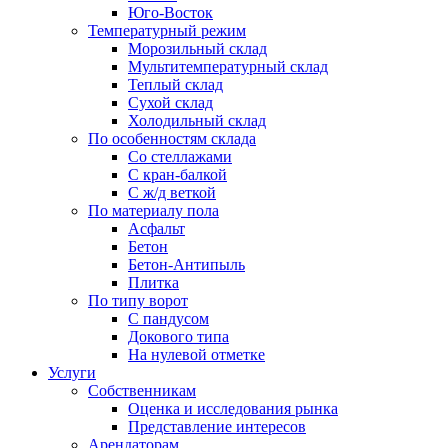
Юго-Восток
Температурный режим
Морозильный склад
Мультитемпературный склад
Теплый склад
Сухой склад
Холодильный склад
По особенностям склада
Со стеллажами
С кран-балкой
С ж/д веткой
По материалу пола
Асфальт
Бетон
Бетон-Антипыль
Плитка
По типу ворот
С пандусом
Докового типа
На нулевой отметке
Услуги
Собственникам
Оценка и исследования рынка
Представление интересов
Арендаторам