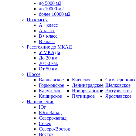
до 5000 м2
до 10000 м2
более 10000 м2
По классу
A+ класс
А класс
В+ класс
B класс
Расстояние до МКАД
У МКАДа
До 20 км.
20-50 км.
От 50 км.
Шоссе
Варшавское
Киевское
Симферопольс
Горьковское
Ленинградское
Щелковское
Калужское
Новорязанское
Энтузиастов
Каширское
Пятницкое
Ярославское
Направление
Юг
Юго-Запад
Северо-запад
Север
Северо-Восток
Восток