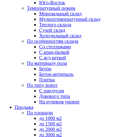
Юго-Восток
Температурный режим
Морозильный склад
Мультитемпературный склад
Теплого склада
Сухой склад
Холодильный склад
По особенностям склада
Со стеллажами
С кран-балкой
С ж/д веткой
По материалу пола
Бетон
Бетон-антипыль
Плитка
По типу ворот
С пандусом
Докового типа
На нулевом уровне
Продажа
По площади
до 1000 м2
до 1500 м2
до 2000 м2
до 3000 м2