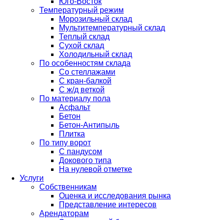
Юго-Восток
Температурный режим
Морозильный склад
Мультитемпературный склад
Теплый склад
Сухой склад
Холодильный склад
По особенностям склада
Со стеллажами
С кран-балкой
С ж/д веткой
По материалу пола
Асфальт
Бетон
Бетон-Антипыль
Плитка
По типу ворот
С пандусом
Докового типа
На нулевой отметке
Услуги
Собственникам
Оценка и исследования рынка
Представление интересов
Арендаторам