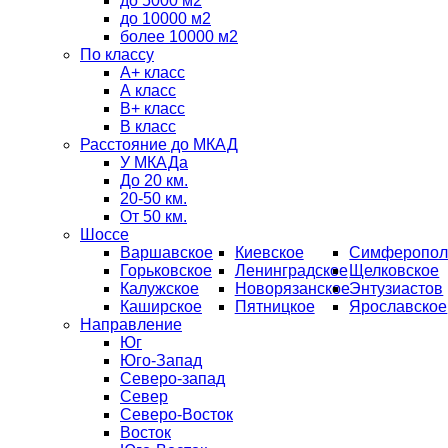
до 5000 м2
до 10000 м2
более 10000 м2
По классу
A+ класс
А класс
В+ класс
B класс
Расстояние до МКАД
У МКАДа
До 20 км.
20-50 км.
От 50 км.
Шоссе
Варшавское
Киевское
Симферопол
Горьковское
Ленинградское
Щелковское
Калужское
Новорязанское
Энтузиастов
Каширское
Пятницкое
Ярославское
Направление
Юг
Юго-Запад
Северо-запад
Север
Северо-Восток
Восток