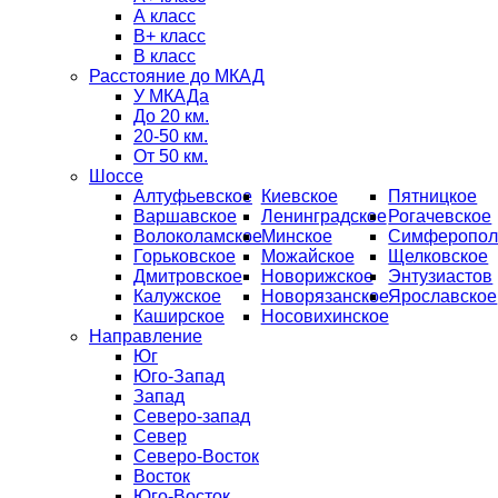
А класс
B+ класс
В класс
Расстояние до МКАД
У МКАДа
До 20 км.
20-50 км.
От 50 км.
Шоссе
Алтуфьевское
Киевское
Пятницкое
Варшавское
Ленинградское
Рогачевское
Волоколамское
Минское
Симферопол
Горьковское
Можайское
Щелковское
Дмитровское
Новорижское
Энтузиастов
Калужское
Новорязанское
Ярославское
Каширское
Носовихинское
Направление
Юг
Юго-Запад
Запад
Северо-запад
Север
Северо-Восток
Восток
Юго-Восток