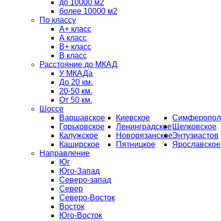
до 10000 м2
более 10000 м2
По классу
A+ класс
А класс
В+ класс
B класс
Расстояние до МКАД
У МКАДа
До 20 км.
20-50 км.
От 50 км.
Шоссе
Варшавское
Киевское
Симферопол
Горьковское
Ленинградское
Щелковское
Калужское
Новорязанское
Энтузиастов
Каширское
Пятницкое
Ярославское
Направление
Юг
Юго-Запад
Северо-запад
Север
Северо-Восток
Восток
Юго-Восток