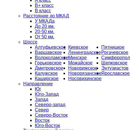
А класс
B+ класс
В класс
Расстояние до МКАД
У МКАДа
До 20 км.
20-50 км.
От 50 км.
Шоссе
Алтуфьевское
Киевское
Пятницкое
Варшавское
Ленинградское
Рогачевское
Волоколамское
Минское
Симферопол
Горьковское
Можайское
Щелковское
Дмитровское
Новорижское
Энтузиастов
Калужское
Новорязанское
Ярославское
Каширское
Носовихинское
Направление
Юг
Юго-Запад
Запад
Северо-запад
Север
Северо-Восток
Восток
Юго-Восток