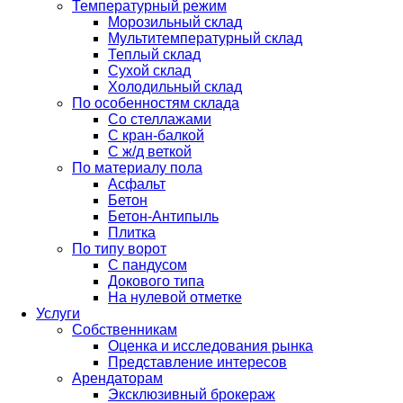
Температурный режим
Морозильный склад
Мультитемпературный склад
Теплый склад
Сухой склад
Холодильный склад
По особенностям склада
Со стеллажами
С кран-балкой
С ж/д веткой
По материалу пола
Асфальт
Бетон
Бетон-Антипыль
Плитка
По типу ворот
С пандусом
Докового типа
На нулевой отметке
Услуги
Собственникам
Оценка и исследования рынка
Представление интересов
Арендаторам
Эксклюзивный брокераж