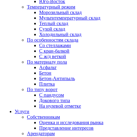
Юго-Восток
Температурный режим
Морозильный склад
Мультитемпературный склад
Теплый склад
Сухой склад
Холодильный склад
По особенностям склада
Со стеллажами
С кран-балкой
С ж/д веткой
По материалу пола
Асфальт
Бетон
Бетон-Антипыль
Плитка
По типу ворот
С пандусом
Докового типа
На нулевой отметке
Услуги
Собственникам
Оценка и исследования рынка
Представление интересов
Арендаторам