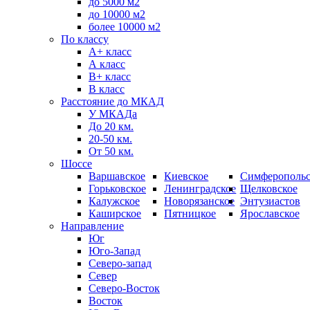
до 5000 м2
до 10000 м2
более 10000 м2
По классу
A+ класс
А класс
В+ класс
B класс
Расстояние до МКАД
У МКАДа
До 20 км.
20-50 км.
От 50 км.
Шоссе
Варшавское
Киевское
Симферопольс
Горьковское
Ленинградское
Щелковское
Калужское
Новорязанское
Энтузиастов
Каширское
Пятницкое
Ярославское
Направление
Юг
Юго-Запад
Северо-запад
Север
Северо-Восток
Восток