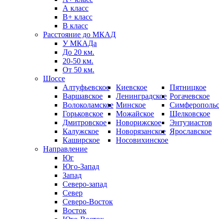
А класс
B+ класс
В класс
Расстояние до МКАД
У МКАДа
До 20 км.
20-50 км.
От 50 км.
Шоссе
Алтуфьевское
Киевское
Пятницкое
Варшавское
Ленинградское
Рогачевское
Волоколамское
Минское
Симферопольс
Горьковское
Можайское
Щелковское
Дмитровское
Новорижское
Энтузиастов
Калужское
Новорязанское
Ярославское
Каширское
Носовихинское
Направление
Юг
Юго-Запад
Запад
Северо-запад
Север
Северо-Восток
Восток