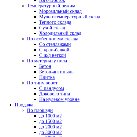
Юго-Восток
Температурный режим
Морозильный склад
Мультитемпературный склад
Теплого склада
Сухой склад
Холодильный склад
По особенностям склада
Со стеллажами
С кран-балкой
С ж/д веткой
По материалу пола
Бетон
Бетон-антипыль
Плитка
По типу ворот
С пандусом
Докового типа
На нулевом уровне
Продажа
По площади
до 1000 м2
до 1500 м2
до 2000 м2
до 3000 м2