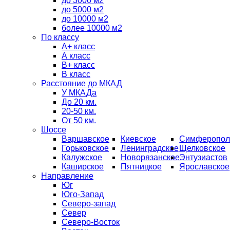
до 3000 м2
до 5000 м2
до 10000 м2
более 10000 м2
По классу
A+ класс
А класс
В+ класс
B класс
Расстояние до МКАД
У МКАДа
До 20 км.
20-50 км.
От 50 км.
Шоссе
Варшавское
Киевское
Симферопол
Горьковское
Ленинградское
Щелковское
Калужское
Новорязанское
Энтузиастов
Каширское
Пятницкое
Ярославское
Направление
Юг
Юго-Запад
Северо-запад
Север
Северо-Восток