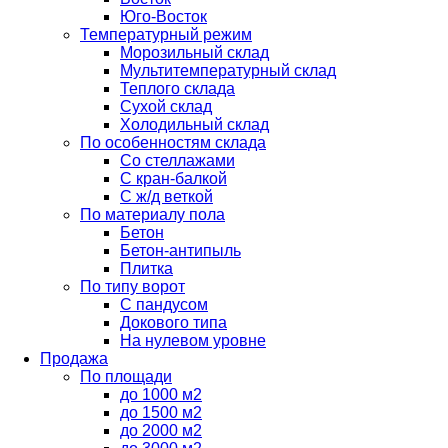
Юго-Восток
Температурный режим
Морозильный склад
Мультитемпературный склад
Теплого склада
Сухой склад
Холодильный склад
По особенностям склада
Со стеллажами
С кран-балкой
С ж/д веткой
По материалу пола
Бетон
Бетон-антипыль
Плитка
По типу ворот
С пандусом
Докового типа
На нулевом уровне
Продажа
По площади
до 1000 м2
до 1500 м2
до 2000 м2