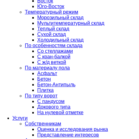
Восток
Юго-Восток
Температурный режим
Морозильный склад
Мультитемпературный склад
Теплый склад
Сухой склад
Холодильный склад
По особенностям склада
Со стеллажами
С кран-балкой
С ж/д веткой
По материалу пола
Асфальт
Бетон
Бетон-Антипыль
Плитка
По типу ворот
С пандусом
Докового типа
На нулевой отметке
Услуги
Собственникам
Оценка и исследования рынка
Представление интересов