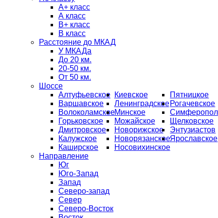
А+ класс
А класс
B+ класс
В класс
Расстояние до МКАД
У МКАДа
До 20 км.
20-50 км.
От 50 км.
Шоссе
Алтуфьевское
Киевское
Пятницкое
Варшавское
Ленинградское
Рогачевское
Волоколамское
Минское
Симферопол
Горьковское
Можайское
Щелковское
Дмитровское
Новорижское
Энтузиастов
Калужское
Новорязанское
Ярославское
Каширское
Носовихинское
Направление
Юг
Юго-Запад
Запад
Северо-запад
Север
Северо-Восток
Восток