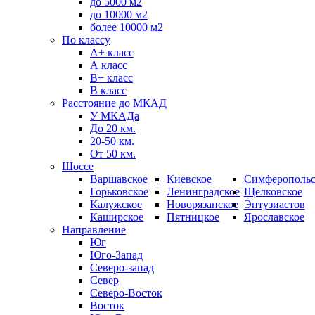
до 5000 м2
до 10000 м2
более 10000 м2
По классу
A+ класс
А класс
В+ класс
B класс
Расстояние до МКАД
У МКАДа
До 20 км.
20-50 км.
От 50 км.
Шоссе
Варшавское
Киевское
Симферопольс
Горьковское
Ленинградское
Щелковское
Калужское
Новорязанское
Энтузиастов
Каширское
Пятницкое
Ярославское
Направление
Юг
Юго-Запад
Северо-запад
Север
Северо-Восток
Восток