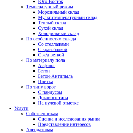
Юго-Восток
Температурный режим
Морозильный склад
Мультитемпературный склад
Теплый склад
Сухой склад
Холодильный склад
По особенностям склада
Со стеллажами
С кран-балкой
С ж/д веткой
По материалу пола
Асфальт
Бетон
Бетон-Антипыль
Плитка
По типу ворот
С пандусом
Докового типа
На нулевой отметке
Услуги
Собственникам
Оценка и исследования рынка
Представление интересов
Арендаторам