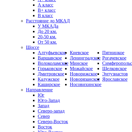
А класс
B+ класс
В класс
Расстояние до МКАД
У МКАДа
До 20 км.
20-50 км.
От 50 км.
Шоссе
Алтуфьевское
Киевское
Пятницкое
Варшавское
Ленинградское
Рогачевское
Волоколамское
Минское
Симферопольс
Горьковское
Можайское
Щелковское
Дмитровское
Новорижское
Энтузиастов
Калужское
Новорязанское
Ярославское
Каширское
Носовихинское
Направление
Юг
Юго-Запад
Запад
Северо-запад
Север
Северо-Восток
Восток