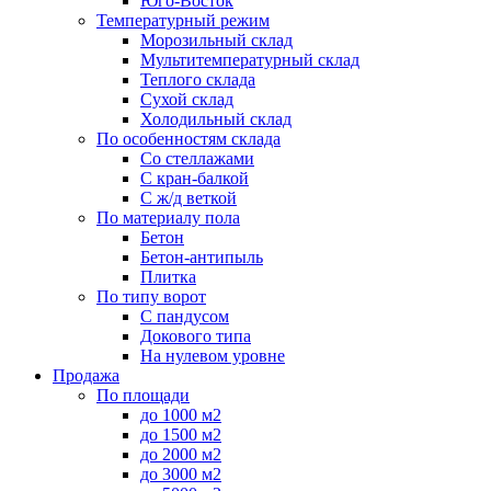
Юго-Восток
Температурный режим
Морозильный склад
Мультитемпературный склад
Теплого склада
Сухой склад
Холодильный склад
По особенностям склада
Со стеллажами
С кран-балкой
С ж/д веткой
По материалу пола
Бетон
Бетон-антипыль
Плитка
По типу ворот
С пандусом
Докового типа
На нулевом уровне
Продажа
По площади
до 1000 м2
до 1500 м2
до 2000 м2
до 3000 м2