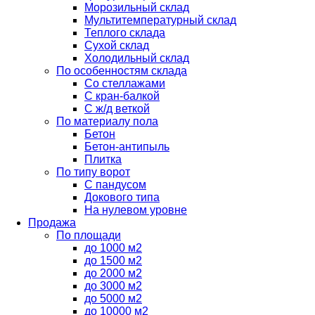
Морозильный склад
Мультитемпературный склад
Теплого склада
Сухой склад
Холодильный склад
По особенностям склада
Со стеллажами
С кран-балкой
С ж/д веткой
По материалу пола
Бетон
Бетон-антипыль
Плитка
По типу ворот
С пандусом
Докового типа
На нулевом уровне
Продажа
По площади
до 1000 м2
до 1500 м2
до 2000 м2
до 3000 м2
до 5000 м2
до 10000 м2