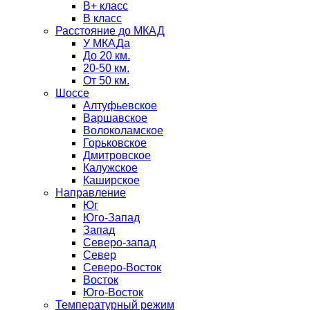
B+ класс
В класс
Расстояние до МКАД
У МКАДа
До 20 км.
20-50 км.
От 50 км.
Шоссе
Алтуфьевское
Варшавское
Волоколамское
Горьковское
Дмитровское
Калужское
Каширское
Направление
Юг
Юго-Запад
Запад
Северо-запад
Север
Северо-Восток
Восток
Юго-Восток
Температурный режим