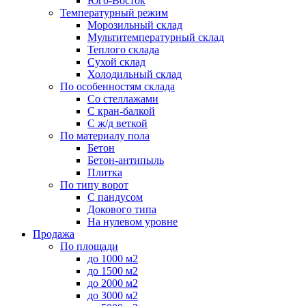
Юго-Восток
Температурный режим
Морозильный склад
Мультитемпературный склад
Теплого склада
Сухой склад
Холодильный склад
По особенностям склада
Со стеллажами
С кран-балкой
С ж/д веткой
По материалу пола
Бетон
Бетон-антипыль
Плитка
По типу ворот
С пандусом
Докового типа
На нулевом уровне
Продажа
По площади
до 1000 м2
до 1500 м2
до 2000 м2
до 3000 м2