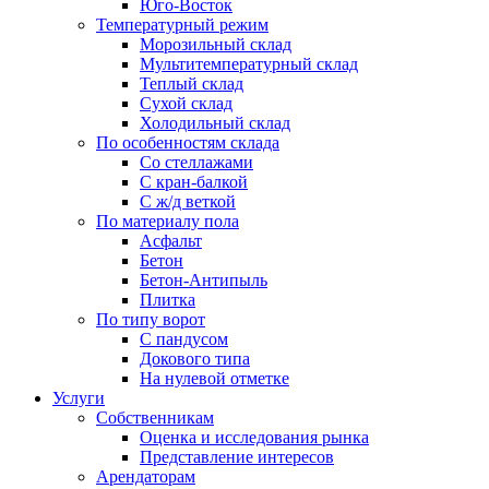
Юго-Восток
Температурный режим
Морозильный склад
Мультитемпературный склад
Теплый склад
Сухой склад
Холодильный склад
По особенностям склада
Со стеллажами
С кран-балкой
С ж/д веткой
По материалу пола
Асфальт
Бетон
Бетон-Антипыль
Плитка
По типу ворот
С пандусом
Докового типа
На нулевой отметке
Услуги
Собственникам
Оценка и исследования рынка
Представление интересов
Арендаторам