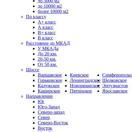
до 5000 м2
до 10000 м2
более 10000 м2
По классу
A+ класс
А класс
В+ класс
B класс
Расстояние до МКАД
У МКАДа
До 20 км.
20-50 км.
От 50 км.
Шоссе
Варшавское
Киевское
Симферопольс
Горьковское
Ленинградское
Щелковское
Калужское
Новорязанское
Энтузиастов
Каширское
Пятницкое
Ярославское
Направление
Юг
Юго-Запад
Северо-запад
Север
Северо-Восток
Восток