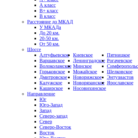
А класс
B+ класс
В класс
Расстояние до МКАД
У МКАДа
До 20 км.
20-50 км.
От 50 км.
Шоссе
Алтуфьевское
Киевское
Пятницкое
Варшавское
Ленинградское
Рогачевское
Волоколамское
Минское
Симферопольс
Горьковское
Можайское
Щелковское
Дмитровское
Новорижское
Энтузиастов
Калужское
Новорязанское
Ярославское
Каширское
Носовихинское
Направление
Юг
Юго-Запад
Запад
Северо-запад
Север
Северо-Восток
Восток