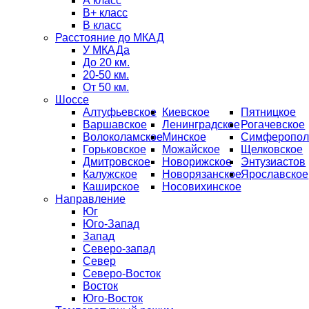
А класс
B+ класс
В класс
Расстояние до МКАД
У МКАДа
До 20 км.
20-50 км.
От 50 км.
Шоссе
Алтуфьевское
Киевское
Пятницкое
Варшавское
Ленинградское
Рогачевское
Волоколамское
Минское
Симферопол
Горьковское
Можайское
Щелковское
Дмитровское
Новорижское
Энтузиастов
Калужское
Новорязанское
Ярославское
Каширское
Носовихинское
Направление
Юг
Юго-Запад
Запад
Северо-запад
Север
Северо-Восток
Восток
Юго-Восток