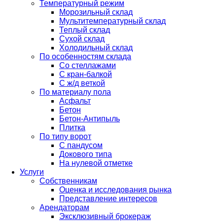
Температурный режим
Морозильный склад
Мультитемпературный склад
Теплый склад
Сухой склад
Холодильный склад
По особенностям склада
Со стеллажами
С кран-балкой
С ж/д веткой
По материалу пола
Асфальт
Бетон
Бетон-Антипыль
Плитка
По типу ворот
С пандусом
Докового типа
На нулевой отметке
Услуги
Собственникам
Оценка и исследования рынка
Представление интересов
Арендаторам
Эксклюзивный брокераж