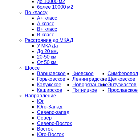
до 10000 м2
более 10000 м2
По классу
A+ класс
А класс
В+ класс
B класс
Расстояние до МКАД
У МКАДа
До 20 км.
20-50 км.
От 50 км.
Шоссе
Варшавское
Киевское
Симферопол
Горьковское
Ленинградское
Щелковское
Калужское
Новорязанское
Энтузиастов
Каширское
Пятницкое
Ярославское
Направление
Юг
Юго-Запад
Северо-запад
Север
Северо-Восток
Восток
Юго-Восток