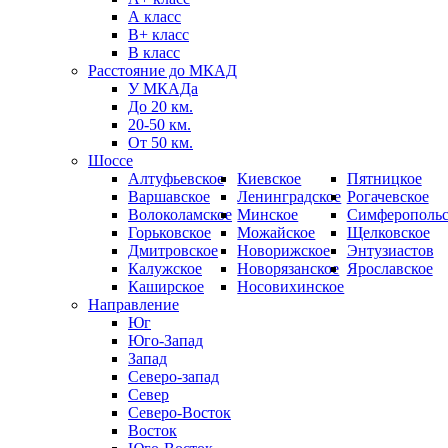
А класс
B+ класс
В класс
Расстояние до МКАД
У МКАДа
До 20 км.
20-50 км.
От 50 км.
Шоссе
Алтуфьевское
Киевское
Пятницкое
Варшавское
Ленинградское
Рогачевское
Волоколамское
Минское
Симферопольс
Горьковское
Можайское
Щелковское
Дмитровское
Новорижское
Энтузиастов
Калужское
Новорязанское
Ярославское
Каширское
Носовихинское
Направление
Юг
Юго-Запад
Запад
Северо-запад
Север
Северо-Восток
Восток