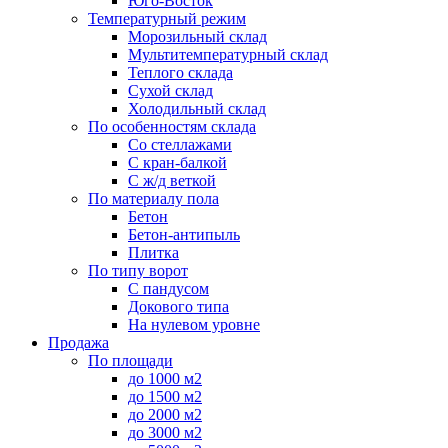
Юго-Восток
Температурный режим
Морозильный склад
Мультитемпературный склад
Теплого склада
Сухой склад
Холодильный склад
По особенностям склада
Со стеллажами
С кран-балкой
С ж/д веткой
По материалу пола
Бетон
Бетон-антипыль
Плитка
По типу ворот
С пандусом
Докового типа
На нулевом уровне
Продажа
По площади
до 1000 м2
до 1500 м2
до 2000 м2
до 3000 м2