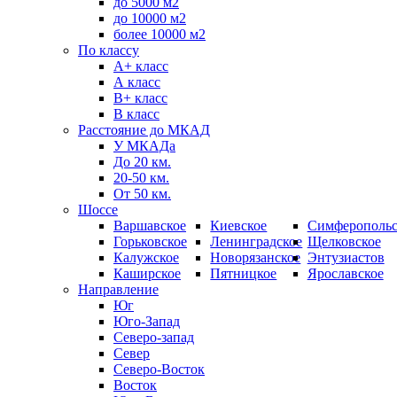
до 5000 м2
до 10000 м2
более 10000 м2
По классу
A+ класс
А класс
В+ класс
B класс
Расстояние до МКАД
У МКАДа
До 20 км.
20-50 км.
От 50 км.
Шоссе
Варшавское
Киевское
Симферопольс
Горьковское
Ленинградское
Щелковское
Калужское
Новорязанское
Энтузиастов
Каширское
Пятницкое
Ярославское
Направление
Юг
Юго-Запад
Северо-запад
Север
Северо-Восток
Восток