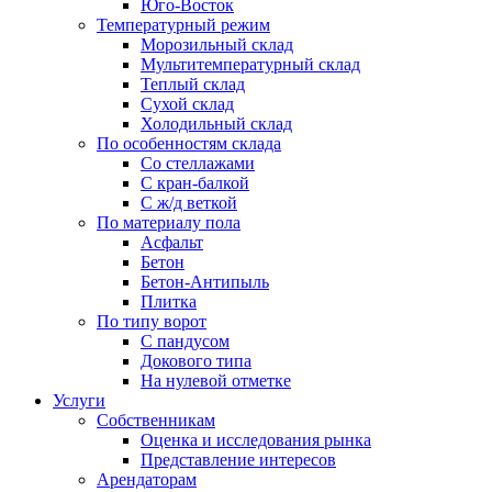
Юго-Восток
Температурный режим
Морозильный склад
Мультитемпературный склад
Теплый склад
Сухой склад
Холодильный склад
По особенностям склада
Со стеллажами
С кран-балкой
С ж/д веткой
По материалу пола
Асфальт
Бетон
Бетон-Антипыль
Плитка
По типу ворот
С пандусом
Докового типа
На нулевой отметке
Услуги
Собственникам
Оценка и исследования рынка
Представление интересов
Арендаторам