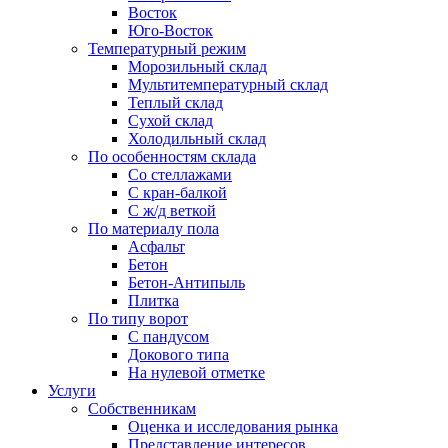
Восток
Юго-Восток
Температурный режим
Морозильный склад
Мультитемпературный склад
Теплый склад
Сухой склад
Холодильный склад
По особенностям склада
Со стеллажами
С кран-балкой
С ж/д веткой
По материалу пола
Асфальт
Бетон
Бетон-Антипыль
Плитка
По типу ворот
С пандусом
Докового типа
На нулевой отметке
Услуги
Собственникам
Оценка и исследования рынка
Представление интересов