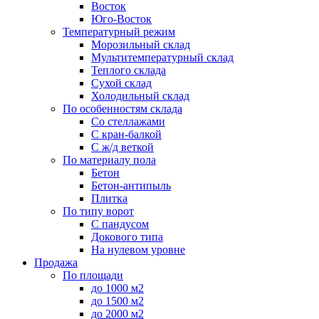
Восток
Юго-Восток
Температурный режим
Морозильный склад
Мультитемпературный склад
Теплого склада
Сухой склад
Холодильный склад
По особенностям склада
Со стеллажами
С кран-балкой
С ж/д веткой
По материалу пола
Бетон
Бетон-антипыль
Плитка
По типу ворот
С пандусом
Докового типа
На нулевом уровне
Продажа
По площади
до 1000 м2
до 1500 м2
до 2000 м2