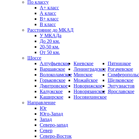
По классу
А+ класс
А класс
B+ класс
В класс
Расстояние до МКАД
У МКАДа
До 20 км.
20-50 км.
От 50 км.
Шоссе
Алтуфьевское
Киевское
Пятницкое
Варшавское
Ленинградское
Рогачевское
Волоколамское
Минское
Симферопольс
Горьковское
Можайское
Щелковское
Дмитровское
Новорижское
Энтузиастов
Калужское
Новорязанское
Ярославское
Каширское
Носовихинское
Направление
Юг
Юго-Запад
Запад
Северо-запад
Север
Северо-Восток