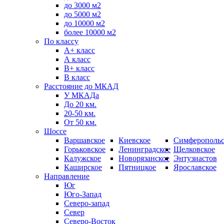
до 3000 м2
до 5000 м2
до 10000 м2
более 10000 м2
По классу
A+ класс
А класс
В+ класс
B класс
Расстояние до МКАД
У МКАДа
До 20 км.
20-50 км.
От 50 км.
Шоссе
Варшавское
Киевское
Симферопольс
Горьковское
Ленинградское
Щелковское
Калужское
Новорязанское
Энтузиастов
Каширское
Пятницкое
Ярославское
Направление
Юг
Юго-Запад
Северо-запад
Север
Северо-Восток