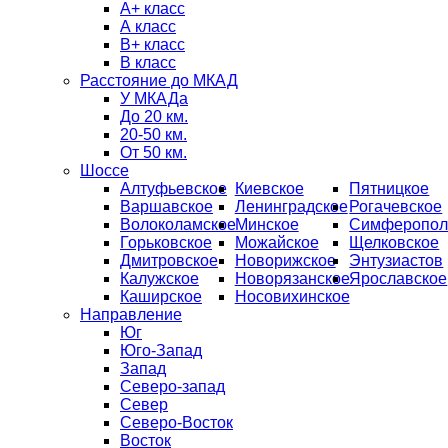
А+ класс
А класс
B+ класс
В класс
Расстояние до МКАД
У МКАДа
До 20 км.
20-50 км.
От 50 км.
Шоссе
Алтуфьевское
Киевское
Пятницкое
Варшавское
Ленинградское
Рогачевское
Волоколамское
Минское
Симферопол
Горьковское
Можайское
Щелковское
Дмитровское
Новорижское
Энтузиастов
Калужское
Новорязанское
Ярославское
Каширское
Носовихинское
Направление
Юг
Юго-Запад
Запад
Северо-запад
Север
Северо-Восток
Восток