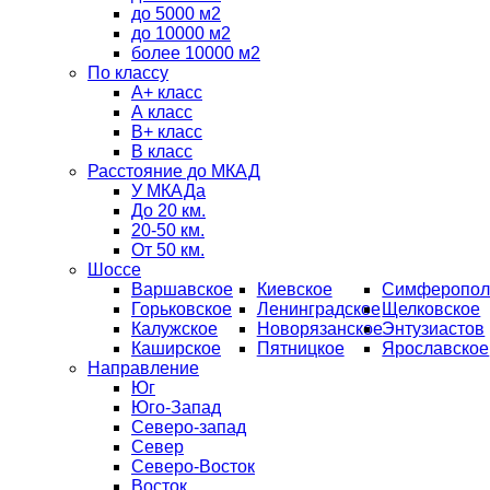
до 5000 м2
до 10000 м2
более 10000 м2
По классу
A+ класс
А класс
В+ класс
B класс
Расстояние до МКАД
У МКАДа
До 20 км.
20-50 км.
От 50 км.
Шоссе
Варшавское
Киевское
Симферопол
Горьковское
Ленинградское
Щелковское
Калужское
Новорязанское
Энтузиастов
Каширское
Пятницкое
Ярославское
Направление
Юг
Юго-Запад
Северо-запад
Север
Северо-Восток
Восток