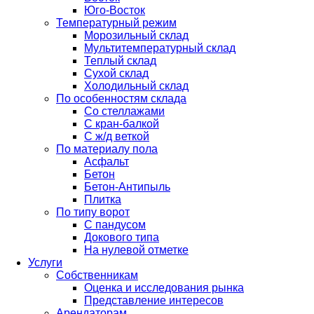
Юго-Восток
Температурный режим
Морозильный склад
Мультитемпературный склад
Теплый склад
Сухой склад
Холодильный склад
По особенностям склада
Со стеллажами
С кран-балкой
С ж/д веткой
По материалу пола
Асфальт
Бетон
Бетон-Антипыль
Плитка
По типу ворот
С пандусом
Докового типа
На нулевой отметке
Услуги
Собственникам
Оценка и исследования рынка
Представление интересов
Арендаторам