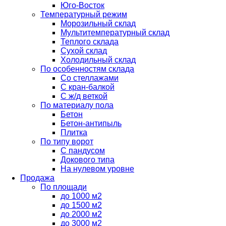
Юго-Восток
Температурный режим
Морозильный склад
Мультитемпературный склад
Теплого склада
Сухой склад
Холодильный склад
По особенностям склада
Со стеллажами
С кран-балкой
С ж/д веткой
По материалу пола
Бетон
Бетон-антипыль
Плитка
По типу ворот
С пандусом
Докового типа
На нулевом уровне
Продажа
По площади
до 1000 м2
до 1500 м2
до 2000 м2
до 3000 м2