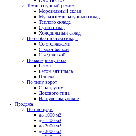
Юго-Восток
Температурный режим
Морозильный склад
Мультитемпературный склад
Теплого склада
Сухой склад
Холодильный склад
По особенностям склада
Со стеллажами
С кран-балкой
С ж/д веткой
По материалу пола
Бетон
Бетон-антипыль
Плитка
По типу ворот
С пандусом
Докового типа
На нулевом уровне
Продажа
По площади
до 1000 м2
до 1500 м2
до 2000 м2
до 3000 м2