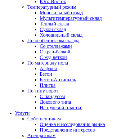
Юго-Восток
Температурный режим
Морозильный склад
Мультитемпературный склад
Теплый склад
Сухой склад
Холодильный склад
По особенностям склада
Со стеллажами
С кран-балкой
С ж/д веткой
По материалу пола
Асфальт
Бетон
Бетон-Антипыль
Плитка
По типу ворот
С пандусом
Докового типа
На нулевой отметке
Услуги
Собственникам
Оценка и исследования рынка
Представление интересов
Арендаторам