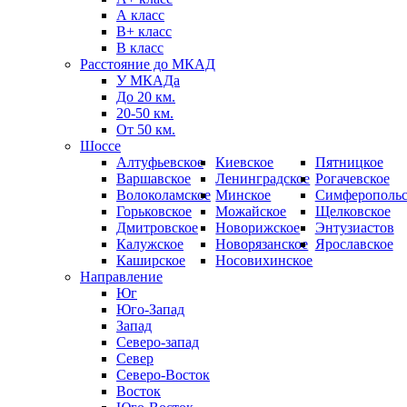
А класс
B+ класс
В класс
Расстояние до МКАД
У МКАДа
До 20 км.
20-50 км.
От 50 км.
Шоссе
Алтуфьевское
Киевское
Пятницкое
Варшавское
Ленинградское
Рогачевское
Волоколамское
Минское
Симферопольс
Горьковское
Можайское
Щелковское
Дмитровское
Новорижское
Энтузиастов
Калужское
Новорязанское
Ярославское
Каширское
Носовихинское
Направление
Юг
Юго-Запад
Запад
Северо-запад
Север
Северо-Восток
Восток