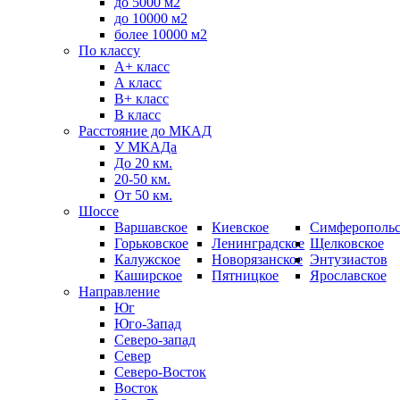
до 5000 м2
до 10000 м2
более 10000 м2
По классу
A+ класс
А класс
В+ класс
B класс
Расстояние до МКАД
У МКАДа
До 20 км.
20-50 км.
От 50 км.
Шоссе
Варшавское
Киевское
Симферопольс
Горьковское
Ленинградское
Щелковское
Калужское
Новорязанское
Энтузиастов
Каширское
Пятницкое
Ярославское
Направление
Юг
Юго-Запад
Северо-запад
Север
Северо-Восток
Восток