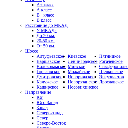
А+ класс
А класс
B+ класс
В класс
Расстояние до МКАД
У МКАДа
До 20 км.
20-50 км.
От 50 км.
Шоссе
Алтуфьевское
Киевское
Пятницкое
Варшавское
Ленинградское
Рогачевское
Волоколамское
Минское
Симферопольс
Горьковское
Можайское
Щелковское
Дмитровское
Новорижское
Энтузиастов
Калужское
Новорязанское
Ярославское
Каширское
Носовихинское
Направление
Юг
Юго-Запад
Запад
Северо-запад
Север
Северо-Восток