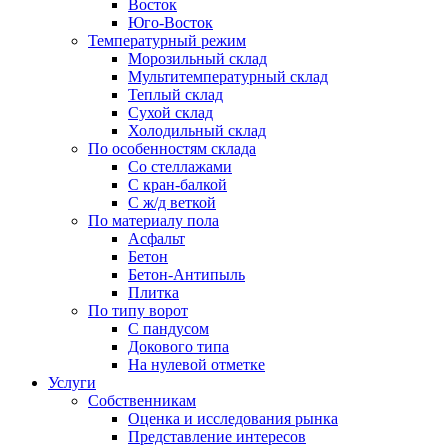
Восток
Юго-Восток
Температурный режим
Морозильный склад
Мультитемпературный склад
Теплый склад
Сухой склад
Холодильный склад
По особенностям склада
Со стеллажами
С кран-балкой
С ж/д веткой
По материалу пола
Асфальт
Бетон
Бетон-Антипыль
Плитка
По типу ворот
С пандусом
Докового типа
На нулевой отметке
Услуги
Собственникам
Оценка и исследования рынка
Представление интересов