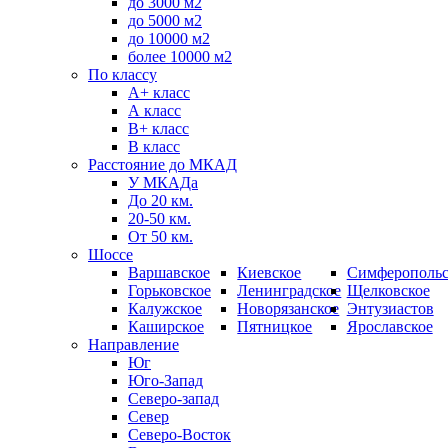
до 3000 м2
до 5000 м2
до 10000 м2
более 10000 м2
По классу
A+ класс
А класс
В+ класс
B класс
Расстояние до МКАД
У МКАДа
До 20 км.
20-50 км.
От 50 км.
Шоссе
Варшавское
Киевское
Симферопольс
Горьковское
Ленинградское
Щелковское
Калужское
Новорязанское
Энтузиастов
Каширское
Пятницкое
Ярославское
Направление
Юг
Юго-Запад
Северо-запад
Север
Северо-Восток