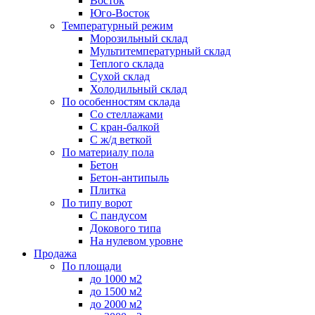
Восток
Юго-Восток
Температурный режим
Морозильный склад
Мультитемпературный склад
Теплого склада
Сухой склад
Холодильный склад
По особенностям склада
Со стеллажами
С кран-балкой
С ж/д веткой
По материалу пола
Бетон
Бетон-антипыль
Плитка
По типу ворот
С пандусом
Докового типа
На нулевом уровне
Продажа
По площади
до 1000 м2
до 1500 м2
до 2000 м2