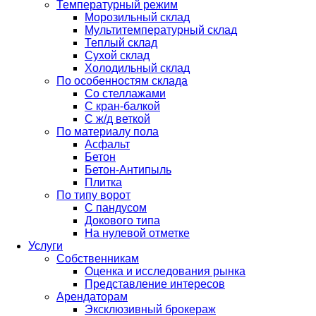
Температурный режим
Морозильный склад
Мультитемпературный склад
Теплый склад
Сухой склад
Холодильный склад
По особенностям склада
Со стеллажами
С кран-балкой
С ж/д веткой
По материалу пола
Асфальт
Бетон
Бетон-Антипыль
Плитка
По типу ворот
С пандусом
Докового типа
На нулевой отметке
Услуги
Собственникам
Оценка и исследования рынка
Представление интересов
Арендаторам
Эксклюзивный брокераж