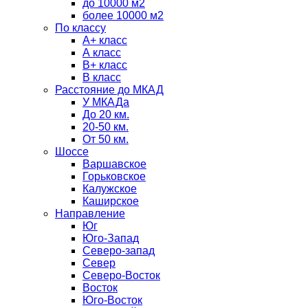
до 10000 м2
более 10000 м2
По классу
A+ класс
А класс
В+ класс
B класс
Расстояние до МКАД
У МКАДа
До 20 км.
20-50 км.
От 50 км.
Шоссе
Варшавское
Горьковское
Калужское
Каширское
Направление
Юг
Юго-Запад
Северо-запад
Север
Северо-Восток
Восток
Юго-Восток