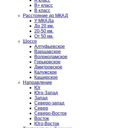
А класс
B+ класс
В класс
Расстояние до МКАД
У МКАДа
До 20 км.
20-50 км.
От 50 км.
Шоссе
Алтуфьевское
Варшавское
Волоколамское
Горьковское
Дмитровское
Калужское
Каширское
Направление
Юг
Юго-Запад
Запад
Северо-запад
Север
Северо-Восток
Восток
Юго-Восток