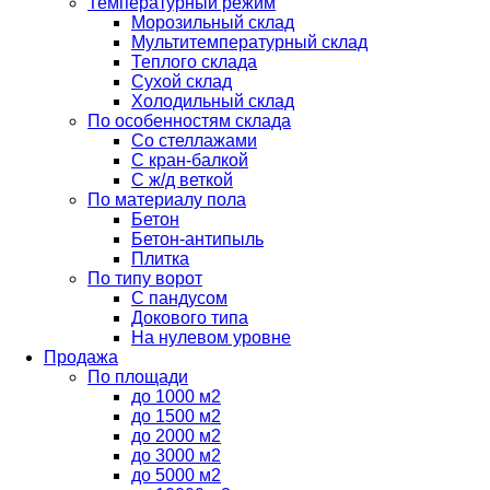
Температурный режим
Морозильный склад
Мультитемпературный склад
Теплого склада
Сухой склад
Холодильный склад
По особенностям склада
Со стеллажами
С кран-балкой
С ж/д веткой
По материалу пола
Бетон
Бетон-антипыль
Плитка
По типу ворот
С пандусом
Докового типа
На нулевом уровне
Продажа
По площади
до 1000 м2
до 1500 м2
до 2000 м2
до 3000 м2
до 5000 м2