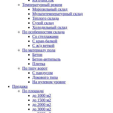
Юго-Восток
Температурный режим
Морозильный склад
Мультитемпературный склад
Теплого склада
Сухой склад
Холодильный склад
По особенностям склада
Со стеллажами
С кран-балкой
С ж/д веткой
По материалу пола
Бетон
Бетон-антипыль
Плитка
По типу ворот
С пандусом
Докового типа
На нулевом уровне
Продажа
По площади
до 1000 м2
до 1500 м2
до 2000 м2
до 3000 м2