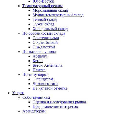
Юго-Восток
Температурный режим
Морозильный склад
Мультитемпературный склад
Теплый склад
Сухой склад
Холодильный склад
По особенностям склада
Со стеллажами
С кран-балкой
С ж/д веткой
По материалу пола
Асфальт
Бетон
Бетон-Антипыль
Плитка
По типу ворот
С пандусом
Докового типа
На нулевой отметке
Услуги
Собственникам
Оценка и исследования рынка
Представление интересов
Арендаторам