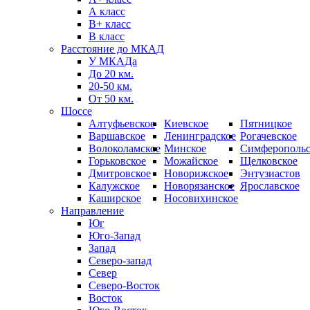
А класс
B+ класс
В класс
Расстояние до МКАД
У МКАДа
До 20 км.
20-50 км.
От 50 км.
Шоссе
Алтуфьевское
Киевское
Пятницкое
Варшавское
Ленинградское
Рогачевское
Волоколамское
Минское
Симферопольс
Горьковское
Можайское
Щелковское
Дмитровское
Новорижское
Энтузиастов
Калужское
Новорязанское
Ярославское
Каширское
Носовихинское
Направление
Юг
Юго-Запад
Запад
Северо-запад
Север
Северо-Восток
Восток