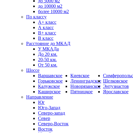
до 5000 м2
до 10000 м2
более 10000 м2
По классу
A+ класс
А класс
В+ класс
B класс
Расстояние до МКАД
У МКАДа
До 20 км.
20-50 км.
От 50 км.
Шоссе
Варшавское
Киевское
Симферопольс
Горьковское
Ленинградское
Щелковское
Калужское
Новорязанское
Энтузиастов
Каширское
Пятницкое
Ярославское
Направление
Юг
Юго-Запад
Северо-запад
Север
Северо-Восток
Восток