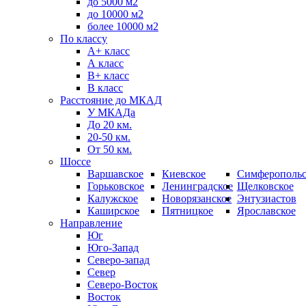
до 5000 м2
до 10000 м2
более 10000 м2
По классу
A+ класс
А класс
В+ класс
B класс
Расстояние до МКАД
У МКАДа
До 20 км.
20-50 км.
От 50 км.
Шоссе
Варшавское
Киевское
Симферопольс
Горьковское
Ленинградское
Щелковское
Калужское
Новорязанское
Энтузиастов
Каширское
Пятницкое
Ярославское
Направление
Юг
Юго-Запад
Северо-запад
Север
Северо-Восток
Восток