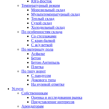
Юго-Восток
Температурный режим
Морозильный склад
Мультитемпературный склад
Теплый склад
Сухой склад
Холодильный склад
По особенностям склада
Со стеллажами
С кран-балкой
С ж/д веткой
По материалу пола
Асфальт
Бетон
Бетон-Антипыль
Плитка
По типу ворот
С пандусом
Докового типа
На нулевой отметке
Услуги
Собственникам
Оценка и исследования рынка
Представление интересов
Арендаторам