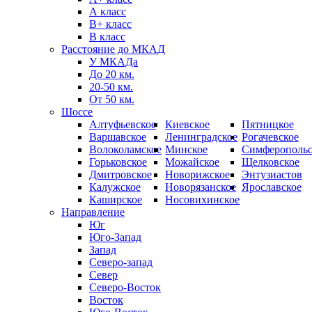
А класс
B+ класс
В класс
Расстояние до МКАД
У МКАДа
До 20 км.
20-50 км.
От 50 км.
Шоссе
Алтуфьевское
Киевское
Пятницкое
Варшавское
Ленинградское
Рогачевское
Волоколамское
Минское
Симферопольс
Горьковское
Можайское
Щелковское
Дмитровское
Новорижское
Энтузиастов
Калужское
Новорязанское
Ярославское
Каширское
Носовихинское
Направление
Юг
Юго-Запад
Запад
Северо-запад
Север
Северо-Восток
Восток