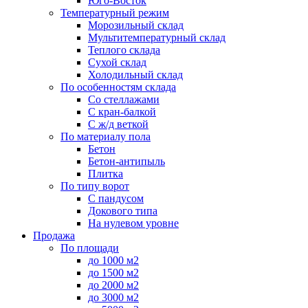
Юго-Восток
Температурный режим
Морозильный склад
Мультитемпературный склад
Теплого склада
Сухой склад
Холодильный склад
По особенностям склада
Со стеллажами
С кран-балкой
С ж/д веткой
По материалу пола
Бетон
Бетон-антипыль
Плитка
По типу ворот
С пандусом
Докового типа
На нулевом уровне
Продажа
По площади
до 1000 м2
до 1500 м2
до 2000 м2
до 3000 м2