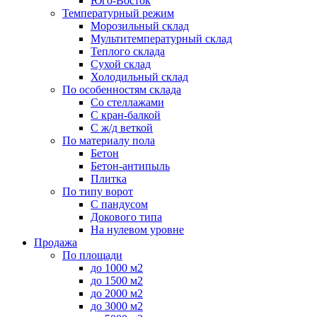
Юго-Восток
Температурный режим
Морозильный склад
Мультитемпературный склад
Теплого склада
Сухой склад
Холодильный склад
По особенностям склада
Со стеллажами
С кран-балкой
С ж/д веткой
По материалу пола
Бетон
Бетон-антипыль
Плитка
По типу ворот
С пандусом
Докового типа
На нулевом уровне
Продажа
По площади
до 1000 м2
до 1500 м2
до 2000 м2
до 3000 м2