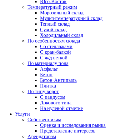
Юго-Восток
Температурный режим
Морозильный склад
Мультитемпературный склад
Теплый склад
Сухой склад
Холодильный склад
По особенностям склада
Со стеллажами
С кран-балкой
С ж/д веткой
По материалу пола
Асфальт
Бетон
Бетон-Антипыль
Плитка
По типу ворот
С пандусом
Докового типа
На нулевой отметке
Услуги
Собственникам
Оценка и исследования рынка
Представление интересов
Арендаторам