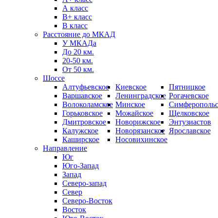
А класс
B+ класс
В класс
Расстояние до МКАД
У МКАДа
До 20 км.
20-50 км.
От 50 км.
Шоссе
Алтуфьевское
Киевское
Пятницкое
Варшавское
Ленинградское
Рогачевское
Волоколамское
Минское
Симферопольс
Горьковское
Можайское
Щелковское
Дмитровское
Новорижское
Энтузиастов
Калужское
Новорязанское
Ярославское
Каширское
Носовихинское
Направление
Юг
Юго-Запад
Запад
Северо-запад
Север
Северо-Восток
Восток