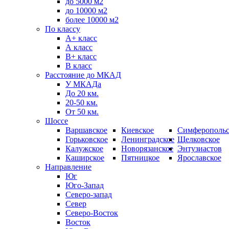
до 5000 м2
до 10000 м2
более 10000 м2
По классу
A+ класс
А класс
В+ класс
B класс
Расстояние до МКАД
У МКАДа
До 20 км.
20-50 км.
От 50 км.
Шоссе
Варшавское
Киевское
Симферопольс
Горьковское
Ленинградское
Щелковское
Калужское
Новорязанское
Энтузиастов
Каширское
Пятницкое
Ярославское
Направление
Юг
Юго-Запад
Северо-запад
Север
Северо-Восток
Восток