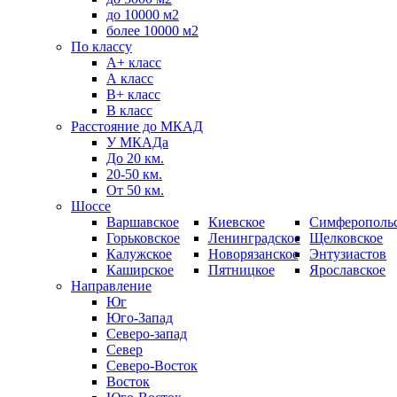
до 10000 м2
более 10000 м2
По классу
A+ класс
А класс
В+ класс
B класс
Расстояние до МКАД
У МКАДа
До 20 км.
20-50 км.
От 50 км.
Шоссе
Варшавское
Киевское
Симферополь
Горьковское
Ленинградское
Щелковское
Калужское
Новорязанское
Энтузиастов
Каширское
Пятницкое
Ярославское
Направление
Юг
Юго-Запад
Северо-запад
Север
Северо-Восток
Восток