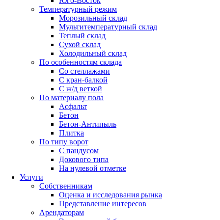
Юго-Восток
Температурный режим
Морозильный склад
Мультитемпературный склад
Теплый склад
Сухой склад
Холодильный склад
По особенностям склада
Со стеллажами
С кран-балкой
С ж/д веткой
По материалу пола
Асфальт
Бетон
Бетон-Антипыль
Плитка
По типу ворот
С пандусом
Докового типа
На нулевой отметке
Услуги
Собственникам
Оценка и исследования рынка
Представление интересов
Арендаторам