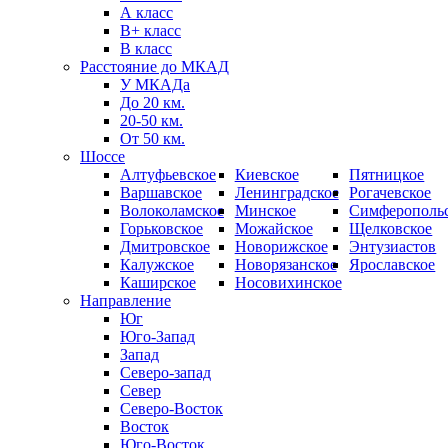
А класс
B+ класс
В класс
Расстояние до МКАД
У МКАДа
До 20 км.
20-50 км.
От 50 км.
Шоссе
Алтуфьевское
Киевское
Пятницкое
Варшавское
Ленинградское
Рогачевское
Волоколамское
Минское
Симферополь
Горьковское
Можайское
Щелковское
Дмитровское
Новорижское
Энтузиастов
Калужское
Новорязанское
Ярославское
Каширское
Носовихинское
Направление
Юг
Юго-Запад
Запад
Северо-запад
Север
Северо-Восток
Восток
Юго-Восток