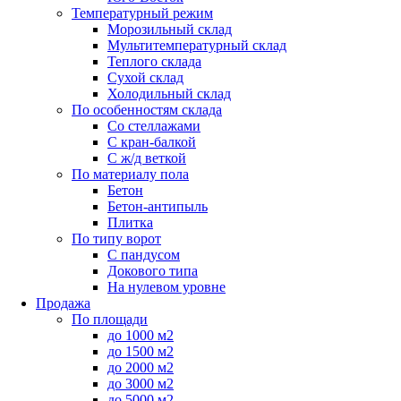
Температурный режим
Морозильный склад
Мультитемпературный склад
Теплого склада
Сухой склад
Холодильный склад
По особенностям склада
Со стеллажами
С кран-балкой
С ж/д веткой
По материалу пола
Бетон
Бетон-антипыль
Плитка
По типу ворот
С пандусом
Докового типа
На нулевом уровне
Продажа
По площади
до 1000 м2
до 1500 м2
до 2000 м2
до 3000 м2
до 5000 м2