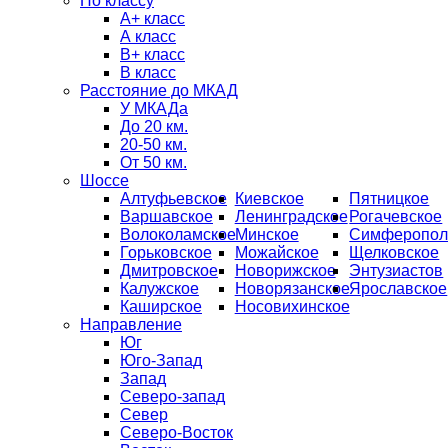
По классу
А+ класс
А класс
B+ класс
В класс
Расстояние до МКАД
У МКАДа
До 20 км.
20-50 км.
От 50 км.
Шоссе
Алтуфьевское
Киевское
Пятницкое
Варшавское
Ленинградское
Рогачевское
Волоколамское
Минское
Симферопол
Горьковское
Можайское
Щелковское
Дмитровское
Новорижское
Энтузиастов
Калужское
Новорязанское
Ярославское
Каширское
Носовихинское
Направление
Юг
Юго-Запад
Запад
Северо-запад
Север
Северо-Восток