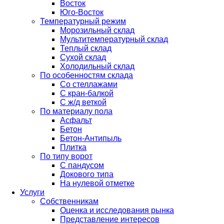
Восток
Юго-Восток
Температурный режим
Морозильный склад
Мультитемпературный склад
Теплый склад
Сухой склад
Холодильный склад
По особенностям склада
Со стеллажами
С кран-балкой
С ж/д веткой
По материалу пола
Асфальт
Бетон
Бетон-Антипыль
Плитка
По типу ворот
С пандусом
Докового типа
На нулевой отметке
Услуги
Собственникам
Оценка и исследования рынка
Представление интересов