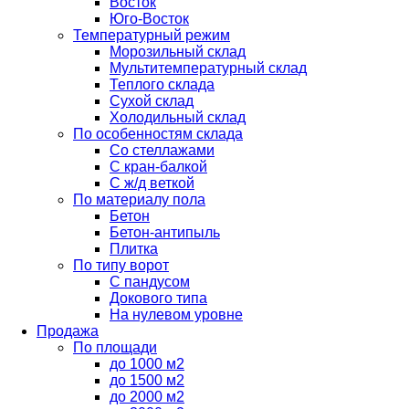
Восток
Юго-Восток
Температурный режим
Морозильный склад
Мультитемпературный склад
Теплого склада
Сухой склад
Холодильный склад
По особенностям склада
Со стеллажами
С кран-балкой
С ж/д веткой
По материалу пола
Бетон
Бетон-антипыль
Плитка
По типу ворот
С пандусом
Докового типа
На нулевом уровне
Продажа
По площади
до 1000 м2
до 1500 м2
до 2000 м2