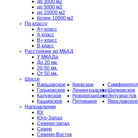
до 3000 м2
до 5000 м2
до 10000 м2
более 10000 м2
По классу
A+ класс
А класс
В+ класс
B класс
Расстояние до МКАД
У МКАДа
До 20 км.
20-50 км.
От 50 км.
Шоссе
Варшавское
Киевское
Симферопол
Горьковское
Ленинградское
Щелковское
Калужское
Новорязанское
Энтузиастов
Каширское
Пятницкое
Ярославское
Направление
Юг
Юго-Запад
Северо-запад
Север
Северо-Восток