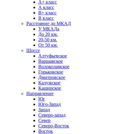
А+ класс
А класс
B+ класс
В класс
Расстояние до МКАД
У МКАДа
До 20 км.
20-50 км.
От 50 км.
Шоссе
Алтуфьевское
Варшавское
Волоколамское
Горьковское
Дмитровское
Калужское
Каширское
Направление
Юг
Юго-Запад
Запад
Северо-запад
Север
Северо-Восток
Восток