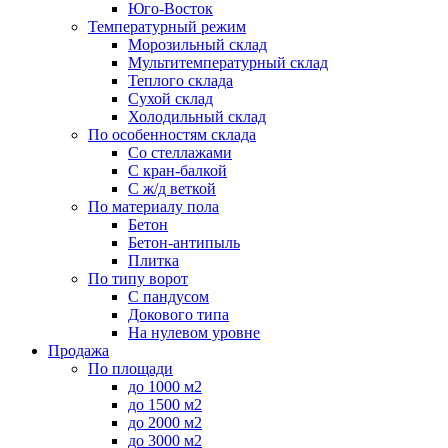
Юго-Восток
Температурный режим
Морозильный склад
Мультитемпературный склад
Теплого склада
Сухой склад
Холодильный склад
По особенностям склада
Со стеллажами
С кран-балкой
С ж/д веткой
По материалу пола
Бетон
Бетон-антипыль
Плитка
По типу ворот
С пандусом
Докового типа
На нулевом уровне
Продажа
По площади
до 1000 м2
до 1500 м2
до 2000 м2
до 3000 м2