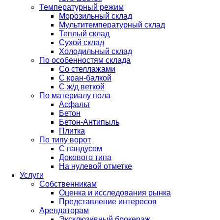
Температурный режим
Морозильный склад
Мультитемпературный склад
Теплый склад
Сухой склад
Холодильный склад
По особенностям склада
Со стеллажами
С кран-балкой
С ж/д веткой
По материалу пола
Асфальт
Бетон
Бетон-Антипыль
Плитка
По типу ворот
С пандусом
Докового типа
На нулевой отметке
Услуги
Собственникам
Оценка и исследования рынка
Представление интересов
Арендаторам
Эксклюзивный брокераж