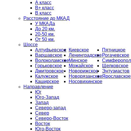
А класс
B+ класс
В класс
Расстояние до МКАД
У МКАДа
До 20 км.
20-50 км.
От 50 км.
Шоссе
Алтуфьевское
Киевское
Пятницкое
Варшавское
Ленинградское
Рогачевское
Волоколамское
Минское
Симферопол
Горьковское
Можайское
Щелковское
Дмитровское
Новорижское
Энтузиастов
Калужское
Новорязанское
Ярославское
Каширское
Носовихинское
Направление
Юг
Юго-Запад
Запад
Северо-запад
Север
Северо-Восток
Восток
Юго-Восток