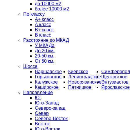
до 10000 м2
более 10000 м2
По классу
A+ класс
А класс
В+ класс
B класс
Расстояние до МКАД
У МКАДа
До 20 км.
20-50 км.
От 50 км.
Шоссе
Варшавское
Киевское
Симферопол
Горьковское
Ленинградское
Щелковское
Калужское
Новорязанское
Энтузиастов
Каширское
Пятницкое
Ярославское
Направление
Юг
Юго-Запад
Северо-запад
Север
Северо-Восток
Восток
Юго-Восток