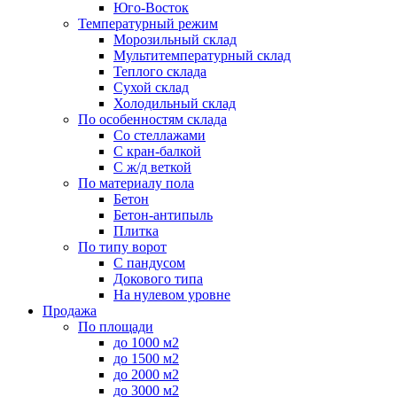
Юго-Восток
Температурный режим
Морозильный склад
Мультитемпературный склад
Теплого склада
Сухой склад
Холодильный склад
По особенностям склада
Со стеллажами
С кран-балкой
С ж/д веткой
По материалу пола
Бетон
Бетон-антипыль
Плитка
По типу ворот
С пандусом
Докового типа
На нулевом уровне
Продажа
По площади
до 1000 м2
до 1500 м2
до 2000 м2
до 3000 м2