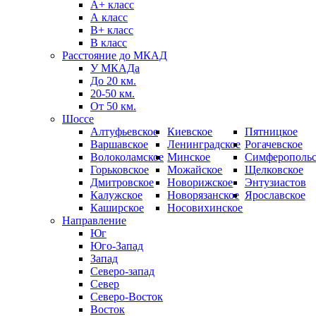
А+ класс
А класс
B+ класс
В класс
Расстояние до МКАД
У МКАДа
До 20 км.
20-50 км.
От 50 км.
Шоссе
Алтуфьевское
Киевское
Пятницкое
Варшавское
Ленинградское
Рогачевское
Волоколамское
Минское
Симферопольс
Горьковское
Можайское
Щелковское
Дмитровское
Новорижское
Энтузиастов
Калужское
Новорязанское
Ярославское
Каширское
Носовихинское
Направление
Юг
Юго-Запад
Запад
Северо-запад
Север
Северо-Восток
Восток