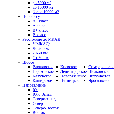
до 5000 м2
до 10000 м2
более 10000 м2
По классу
A+ класс
А класс
В+ класс
B класс
Расстояние до МКАД
У МКАДа
До 20 км.
20-50 км.
От 50 км.
Шоссе
Варшавское
Киевское
Симферопольс
Горьковское
Ленинградское
Щелковское
Калужское
Новорязанское
Энтузиастов
Каширское
Пятницкое
Ярославское
Направление
Юг
Юго-Запад
Северо-запад
Север
Северо-Восток
Восток