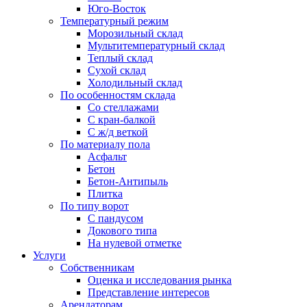
Юго-Восток
Температурный режим
Морозильный склад
Мультитемпературный склад
Теплый склад
Сухой склад
Холодильный склад
По особенностям склада
Со стеллажами
С кран-балкой
С ж/д веткой
По материалу пола
Асфальт
Бетон
Бетон-Антипыль
Плитка
По типу ворот
С пандусом
Докового типа
На нулевой отметке
Услуги
Собственникам
Оценка и исследования рынка
Представление интересов
Арендаторам