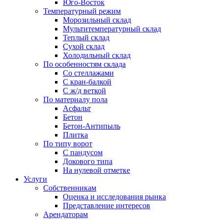
Юго-Восток
Температурный режим
Морозильный склад
Мультитемпературный склад
Теплый склад
Сухой склад
Холодильный склад
По особенностям склада
Со стеллажами
С кран-балкой
С ж/д веткой
По материалу пола
Асфальт
Бетон
Бетон-Антипыль
Плитка
По типу ворот
С пандусом
Докового типа
На нулевой отметке
Услуги
Собственникам
Оценка и исследования рынка
Представление интересов
Арендаторам