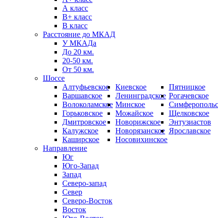
А класс
B+ класс
В класс
Расстояние до МКАД
У МКАДа
До 20 км.
20-50 км.
От 50 км.
Шоссе
Алтуфьевское
Киевское
Пятницкое
Варшавское
Ленинградское
Рогачевское
Волоколамское
Минское
Симферопольс
Горьковское
Можайское
Щелковское
Дмитровское
Новорижское
Энтузиастов
Калужское
Новорязанское
Ярославское
Каширское
Носовихинское
Направление
Юг
Юго-Запад
Запад
Северо-запад
Север
Северо-Восток
Восток