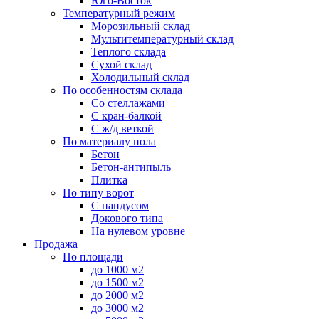
Юго-Восток
Температурный режим
Морозильный склад
Мультитемпературный склад
Теплого склада
Сухой склад
Холодильный склад
По особенностям склада
Со стеллажами
С кран-балкой
С ж/д веткой
По материалу пола
Бетон
Бетон-антипыль
Плитка
По типу ворот
С пандусом
Докового типа
На нулевом уровне
Продажа
По площади
до 1000 м2
до 1500 м2
до 2000 м2
до 3000 м2