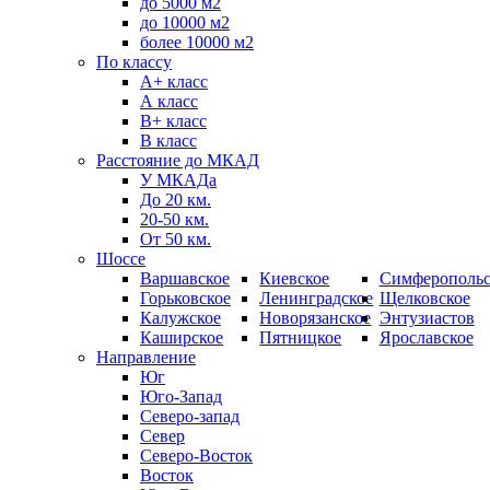
до 5000 м2
до 10000 м2
более 10000 м2
По классу
A+ класс
А класс
В+ класс
B класс
Расстояние до МКАД
У МКАДа
До 20 км.
20-50 км.
От 50 км.
Шоссе
Варшавское
Киевское
Симферопольс
Горьковское
Ленинградское
Щелковское
Калужское
Новорязанское
Энтузиастов
Каширское
Пятницкое
Ярославское
Направление
Юг
Юго-Запад
Северо-запад
Север
Северо-Восток
Восток