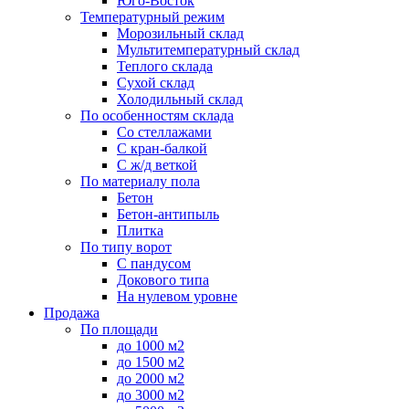
Юго-Восток
Температурный режим
Морозильный склад
Мультитемпературный склад
Теплого склада
Сухой склад
Холодильный склад
По особенностям склада
Со стеллажами
С кран-балкой
С ж/д веткой
По материалу пола
Бетон
Бетон-антипыль
Плитка
По типу ворот
С пандусом
Докового типа
На нулевом уровне
Продажа
По площади
до 1000 м2
до 1500 м2
до 2000 м2
до 3000 м2