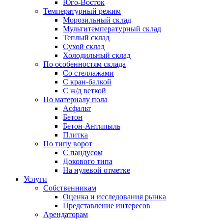
Юго-Восток
Температурный режим
Морозильный склад
Мультитемпературный склад
Теплый склад
Сухой склад
Холодильный склад
По особенностям склада
Со стеллажами
С кран-балкой
С ж/д веткой
По материалу пола
Асфальт
Бетон
Бетон-Антипыль
Плитка
По типу ворот
С пандусом
Докового типа
На нулевой отметке
Услуги
Собственникам
Оценка и исследования рынка
Представление интересов
Арендаторам