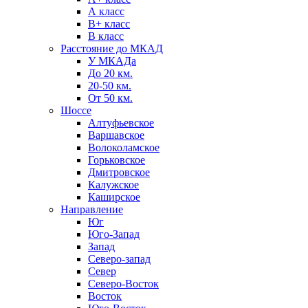
А класс
B+ класс
В класс
Расстояние до МКАД
У МКАДа
До 20 км.
20-50 км.
От 50 км.
Шоссе
Алтуфьевское
Варшавское
Волоколамское
Горьковское
Дмитровское
Калужское
Каширское
Направление
Юг
Юго-Запад
Запад
Северо-запад
Север
Северо-Восток
Восток