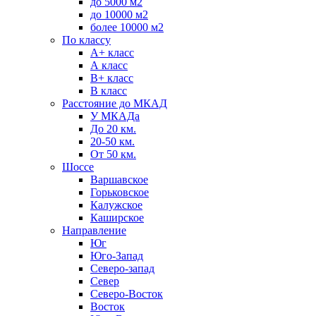
до 5000 м2
до 10000 м2
более 10000 м2
По классу
A+ класс
А класс
В+ класс
B класс
Расстояние до МКАД
У МКАДа
До 20 км.
20-50 км.
От 50 км.
Шоссе
Варшавское
Горьковское
Калужское
Каширское
Направление
Юг
Юго-Запад
Северо-запад
Север
Северо-Восток
Восток