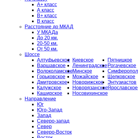
А+ класс
А класс
B+ класс
В класс
Расстояние до МКАД
У МКАДа
До 20 км.
20-50 км.
От 50 км.
Шоссе
Алтуфьевское
Киевское
Пятницкое
Варшавское
Ленинградское
Рогачевское
Волоколамское
Минское
Симферопол
Горьковское
Можайское
Щелковское
Дмитровское
Новорижское
Энтузиастов
Калужское
Новорязанское
Ярославское
Каширское
Носовихинское
Направление
Юг
Юго-Запад
Запад
Северо-запад
Север
Северо-Восток
Восток