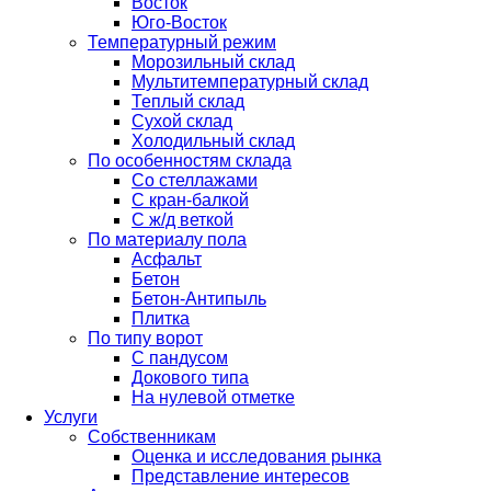
Восток
Юго-Восток
Температурный режим
Морозильный склад
Мультитемпературный склад
Теплый склад
Сухой склад
Холодильный склад
По особенностям склада
Со стеллажами
С кран-балкой
С ж/д веткой
По материалу пола
Асфальт
Бетон
Бетон-Антипыль
Плитка
По типу ворот
С пандусом
Докового типа
На нулевой отметке
Услуги
Собственникам
Оценка и исследования рынка
Представление интересов