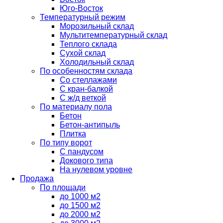
Юго-Восток
Температурный режим
Морозильный склад
Мультитемпературный склад
Теплого склада
Сухой склад
Холодильный склад
По особенностям склада
Со стеллажами
С кран-балкой
С ж/д веткой
По материалу пола
Бетон
Бетон-антипыль
Плитка
По типу ворот
С пандусом
Докового типа
На нулевом уровне
Продажа
По площади
до 1000 м2
до 1500 м2
до 2000 м2