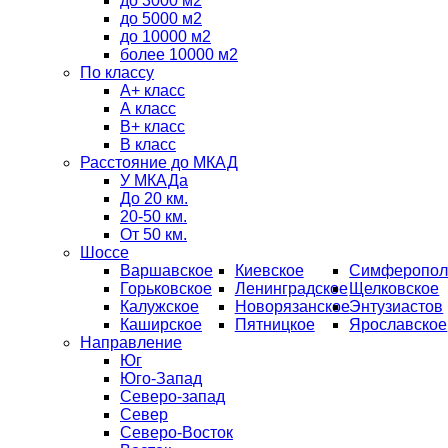
до 3000 м2
до 5000 м2
до 10000 м2
более 10000 м2
По классу
A+ класс
А класс
В+ класс
B класс
Расстояние до МКАД
У МКАДа
До 20 км.
20-50 км.
От 50 км.
Шоссе
Варшавское
Киевское
Симферопол
Горьковское
Ленинградское
Щелковское
Калужское
Новорязанское
Энтузиастов
Каширское
Пятницкое
Ярославское
Направление
Юг
Юго-Запад
Северо-запад
Север
Северо-Восток