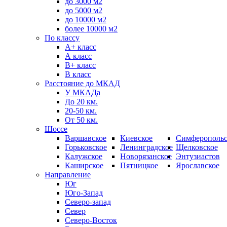
до 3000 м2
до 5000 м2
до 10000 м2
более 10000 м2
По классу
A+ класс
А класс
В+ класс
B класс
Расстояние до МКАД
У МКАДа
До 20 км.
20-50 км.
От 50 км.
Шоссе
Варшавское
Киевское
Симферопольс
Горьковское
Ленинградское
Щелковское
Калужское
Новорязанское
Энтузиастов
Каширское
Пятницкое
Ярославское
Направление
Юг
Юго-Запад
Северо-запад
Север
Северо-Восток