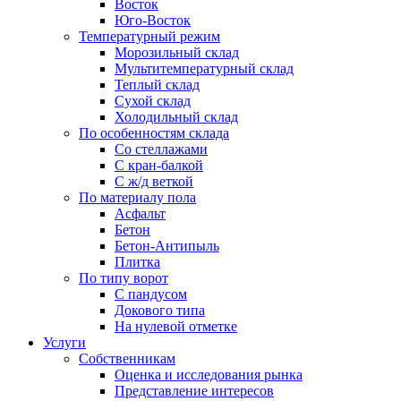
Восток
Юго-Восток
Температурный режим
Морозильный склад
Мультитемпературный склад
Теплый склад
Сухой склад
Холодильный склад
По особенностям склада
Со стеллажами
С кран-балкой
С ж/д веткой
По материалу пола
Асфальт
Бетон
Бетон-Антипыль
Плитка
По типу ворот
С пандусом
Докового типа
На нулевой отметке
Услуги
Собственникам
Оценка и исследования рынка
Представление интересов