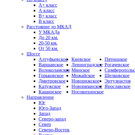
А+ класс
А класс
B+ класс
В класс
Расстояние до МКАД
У МКАДа
До 20 км.
20-50 км.
От 50 км.
Шоссе
Алтуфьевское
Киевское
Пятницкое
Варшавское
Ленинградское
Рогачевское
Волоколамское
Минское
Симферопольс
Горьковское
Можайское
Щелковское
Дмитровское
Новорижское
Энтузиастов
Калужское
Новорязанское
Ярославское
Каширское
Носовихинское
Направление
Юг
Юго-Запад
Запад
Северо-запад
Север
Северо-Восток