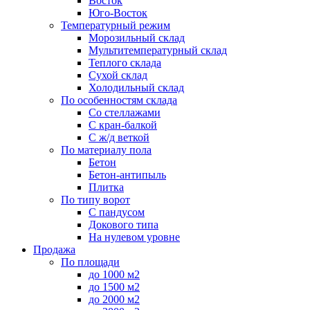
Восток
Юго-Восток
Температурный режим
Морозильный склад
Мультитемпературный склад
Теплого склада
Сухой склад
Холодильный склад
По особенностям склада
Со стеллажами
С кран-балкой
С ж/д веткой
По материалу пола
Бетон
Бетон-антипыль
Плитка
По типу ворот
С пандусом
Докового типа
На нулевом уровне
Продажа
По площади
до 1000 м2
до 1500 м2
до 2000 м2