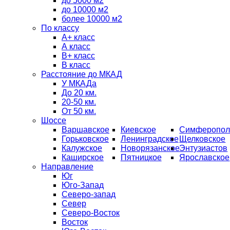
до 5000 м2
до 10000 м2
более 10000 м2
По классу
A+ класс
А класс
В+ класс
B класс
Расстояние до МКАД
У МКАДа
До 20 км.
20-50 км.
От 50 км.
Шоссе
Варшавское
Киевское
Симферопол
Горьковское
Ленинградское
Щелковское
Калужское
Новорязанское
Энтузиастов
Каширское
Пятницкое
Ярославское
Направление
Юг
Юго-Запад
Северо-запад
Север
Северо-Восток
Восток