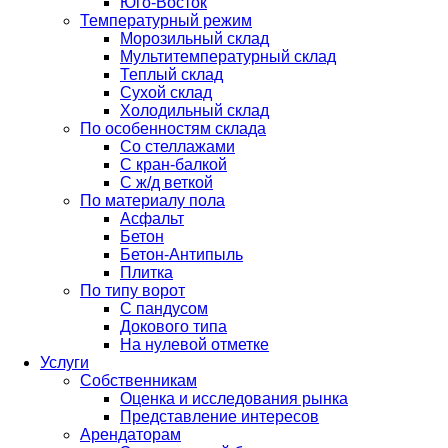
Юго-Восток
Температурный режим
Морозильный склад
Мультитемпературный склад
Теплый склад
Сухой склад
Холодильный склад
По особенностям склада
Со стеллажами
С кран-балкой
С ж/д веткой
По материалу пола
Асфальт
Бетон
Бетон-Антипыль
Плитка
По типу ворот
С пандусом
Докового типа
На нулевой отметке
Услуги
Собственникам
Оценка и исследования рынка
Представление интересов
Арендаторам