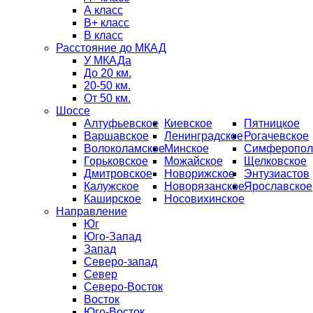
А класс
B+ класс
В класс
Расстояние до МКАД
У МКАДа
До 20 км.
20-50 км.
От 50 км.
Шоссе
Алтуфьевское
Киевское
Пятницкое
Варшавское
Ленинградское
Рогачевское
Волоколамское
Минское
Симферопол
Горьковское
Можайское
Щелковское
Дмитровское
Новорижское
Энтузиастов
Калужское
Новорязанское
Ярославское
Каширское
Носовихинское
Направление
Юг
Юго-Запад
Запад
Северо-запад
Север
Северо-Восток
Восток
Юго-Восток