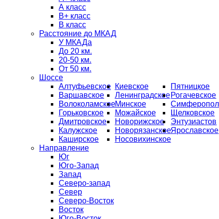
А класс
B+ класс
В класс
Расстояние до МКАД
У МКАДа
До 20 км.
20-50 км.
От 50 км.
Шоссе
Алтуфьевское
Киевское
Пятницкое
Варшавское
Ленинградское
Рогачевское
Волоколамское
Минское
Симферопол
Горьковское
Можайское
Щелковское
Дмитровское
Новорижское
Энтузиастов
Калужское
Новорязанское
Ярославское
Каширское
Носовихинское
Направление
Юг
Юго-Запад
Запад
Северо-запад
Север
Северо-Восток
Восток
Юго-Восток