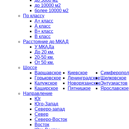
до 5000 м2
до 10000 м2
более 10000 м2
По классу
A+ класс
А класс
В+ класс
B класс
Расстояние до МКАД
У МКАДа
До 20 км.
20-50 км.
От 50 км.
Шоссе
Варшавское
Киевское
Симферопол
Горьковское
Ленинградское
Щелковское
Калужское
Новорязанское
Энтузиастов
Каширское
Пятницкое
Ярославское
Направление
Юг
Юго-Запад
Северо-запад
Север
Северо-Восток
Восток