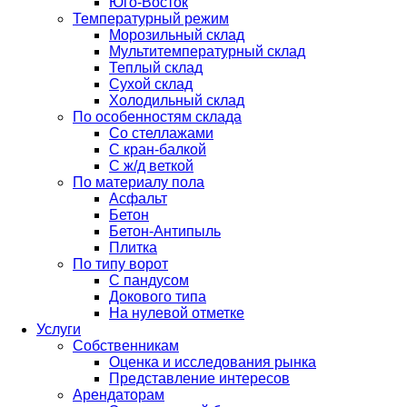
Юго-Восток
Температурный режим
Морозильный склад
Мультитемпературный склад
Теплый склад
Сухой склад
Холодильный склад
По особенностям склада
Со стеллажами
С кран-балкой
С ж/д веткой
По материалу пола
Асфальт
Бетон
Бетон-Антипыль
Плитка
По типу ворот
С пандусом
Докового типа
На нулевой отметке
Услуги
Собственникам
Оценка и исследования рынка
Представление интересов
Арендаторам