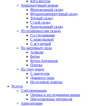
Юго-Восток
Температурный режим
Морозильный склад
Мультитемпературный склад
Теплый склад
Сухой склад
Холодильный склад
По особенностям склада
Со стеллажами
С кран-балкой
С ж/д веткой
По материалу пола
Асфальт
Бетон
Бетон-Антипыль
Плитка
По типу ворот
С пандусом
Докового типа
На нулевой отметке
Услуги
Собственникам
Оценка и исследования рынка
Представление интересов
Арендаторам