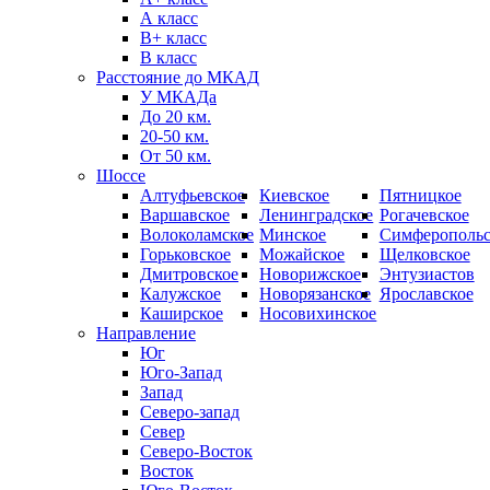
А класс
B+ класс
В класс
Расстояние до МКАД
У МКАДа
До 20 км.
20-50 км.
От 50 км.
Шоссе
Алтуфьевское
Киевское
Пятницкое
Варшавское
Ленинградское
Рогачевское
Волоколамское
Минское
Симферопольс
Горьковское
Можайское
Щелковское
Дмитровское
Новорижское
Энтузиастов
Калужское
Новорязанское
Ярославское
Каширское
Носовихинское
Направление
Юг
Юго-Запад
Запад
Северо-запад
Север
Северо-Восток
Восток