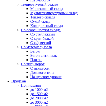
Юго-Восток
Температурный режим
Морозильный склад
Мультитемпературный склад
Теплого склада
Сухой склад
Холодильный склад
По особенностям склада
Со стеллажами
С кран-балкой
С ж/д веткой
По материалу пола
Бетон
Бетон-антипыль
Плитка
По типу ворот
С пандусом
Докового типа
На нулевом уровне
Продажа
По площади
до 1000 м2
до 1500 м2
до 2000 м2
до 3000 м2