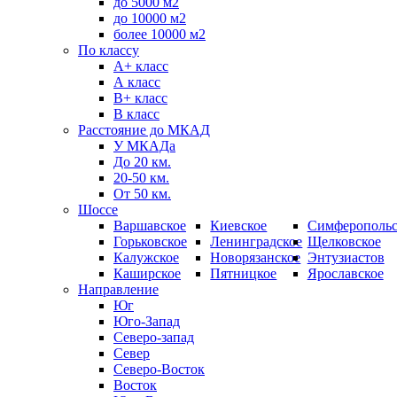
до 5000 м2
до 10000 м2
более 10000 м2
По классу
A+ класс
А класс
В+ класс
B класс
Расстояние до МКАД
У МКАДа
До 20 км.
20-50 км.
От 50 км.
Шоссе
Варшавское
Киевское
Симферопольс
Горьковское
Ленинградское
Щелковское
Калужское
Новорязанское
Энтузиастов
Каширское
Пятницкое
Ярославское
Направление
Юг
Юго-Запад
Северо-запад
Север
Северо-Восток
Восток